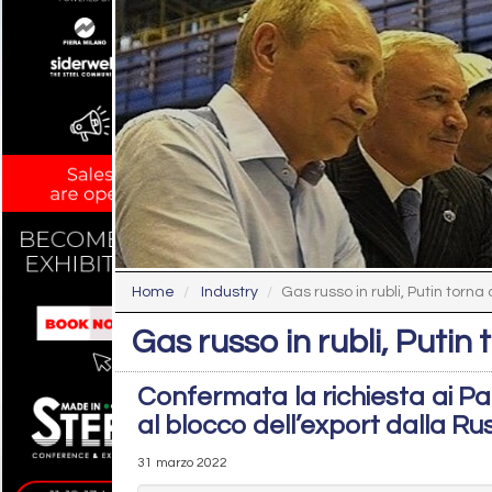
Home
Industry
Gas russo in rubli, Putin torna 
Gas russo in rubli, Putin 
Confermata la richiesta ai Pa
al blocco dell’export dalla Ru
31 marzo 2022