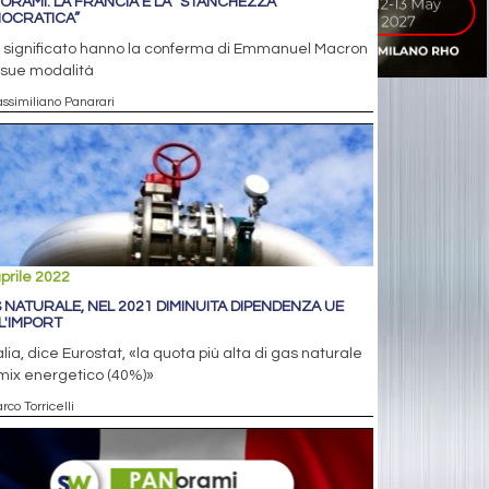
ORAMI: LA FRANCIA E LA “STANCHEZZA
OCRATICA”
 significato hanno la conferma di Emmanuel Macron
 sue modalità
assimiliano Panarari
prile 2022
 NATURALE, NEL 2021 DIMINUITA DIPENDENZA UE
L'IMPORT
talia, dice Eurostat, «la quota più alta di gas naturale
mix energetico (40%)»
rco Torricelli