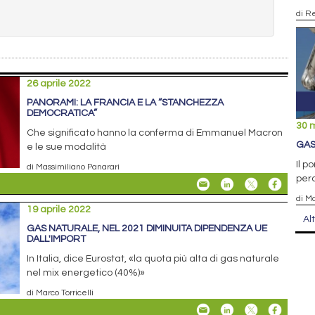
di R
26 aprile 2022
PANORAMI: LA FRANCIA E LA “STANCHEZZA
DEMOCRATICA”
30 
Che significato hanno la conferma di Emmanuel Macron
GAS
e le sue modalità
Il p
di Massimiliano Panarari
perc
di Ma
19 aprile 2022
Al
GAS NATURALE, NEL 2021 DIMINUITA DIPENDENZA UE
DALL'IMPORT
In Italia, dice Eurostat, «la quota più alta di gas naturale
nel mix energetico (40%)»
di Marco Torricelli