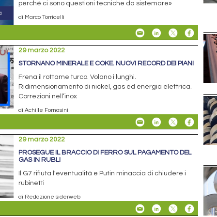
perché ci sono questioni tecniche da sistemare»
di Marco Torricelli
29 marzo 2022
STORNANO MINERALE E COKE. NUOVI RECORD DEI PIANI
Frena il rottame turco. Volano i lunghi.
Ridimensionamento di nickel, gas ed energia elettrica.
Correzioni nell’inox
di Achille Fornasini
29 marzo 2022
PROSEGUE IL BRACCIO DI FERRO SUL PAGAMENTO DEL
GAS IN RUBLI
Il G7 rifiuta l'eventualità e Putin minaccia di chiudere i
rubinetti
di Redazione siderweb