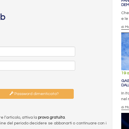
PAN
DEM
Che
eb
e le
di M
19 a
GAS
DAL
In I
Password dimenticata?
nel 
di Ma
l’articolo, attiva la
prova gratuita
.
ermine del periodo decidere se abbonarti o continuare con i