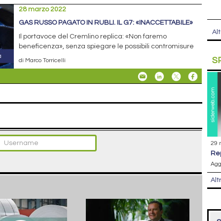
28 marzo 2022
GAS RUSSO PAGATO IN RUBLI. IL G7: «INACCETTABILE»
Alt
Il portavoce del Cremlino replica: «Non faremo
beneficenza», senza spiegare le possibili contromisure
S
di Marco Torricelli
29 
r
Agg
Alt