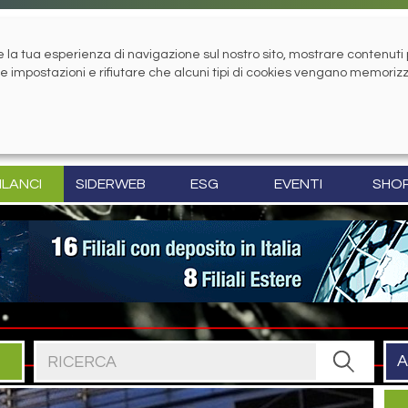
la tua esperienza di navigazione sul nostro sito, mostrare contenuti pe
tue impostazioni e rifiutare che alcuni tipi di cookies vengano memoriz
ILANCI
SIDERWEB
ESG
EVENTI
SHO
Cerca nel sito
A