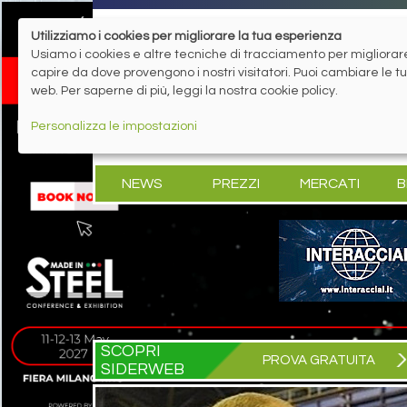
Utilizziamo i cookies per migliorare la tua esperienza
Usiamo i cookies e altre tecniche di tracciamento per migliorare 
capire da dove provengono i nostri visitatori. Puoi cambiare le 
web. Per saperne di più, leggi la nostra cookie policy.
Personalizza le impostazioni
NEWS
PREZZI
MERCATI
B
SCOPRI
PROVA GRATUITA
SIDERWEB