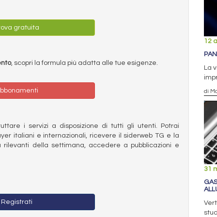
ova gratuita
12 a
PAN
ento
, scopri la formula più adatta alle tue esigenze.
La v
impr
bbonamenti
di M
ttare i servizi a disposizione di tutti gli utenti. Potrai
ayer italiani e internazionali, ricevere il siderweb TG e la
 rilevanti della settimana, accedere a pubblicazioni e
31 
GAS 
AL
Registrati
Vert
stu