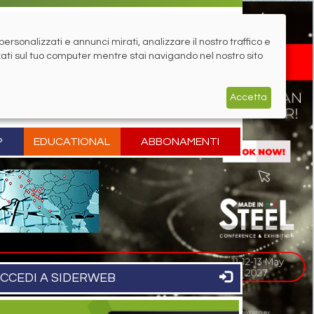
rsonalizzati e annunci mirati, analizzare il nostro traffico e
zati sul tuo computer mentre stai navigando nel nostro sito
Accetta
P
EDUCATIONAL
ABBONAMENTI
CCEDI A SIDERWEB