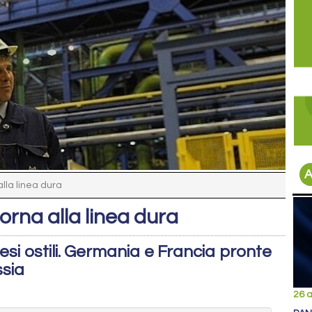
A
alla linea dura
torna alla linea dura
esi ostili. Germania e Francia pronte
ssia
26 a