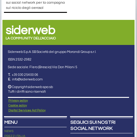
sui social network per la campagna
sul riciclo degli aerosol
siderweb
LA COMMUNITY DELL'ACCIAIO
Siderweb S.p.A. SB Società del gruppo Morandi Group s.r.l.
ISSN 2532
-2982
Sede sociale: Flero (Brescia) Via Don Milani 5
T.
+39 030 254 00 06
E.
info@siderweb.com
Copyright siderweb spa sb
Tutti i diritti sono riservati
Privacy policy
Cookie policy
Digital Services Act Policy
MENU
SEGUICI SUI NOSTRI
SOCIAL NETWORK
NEWS
PREZZI ITALIA