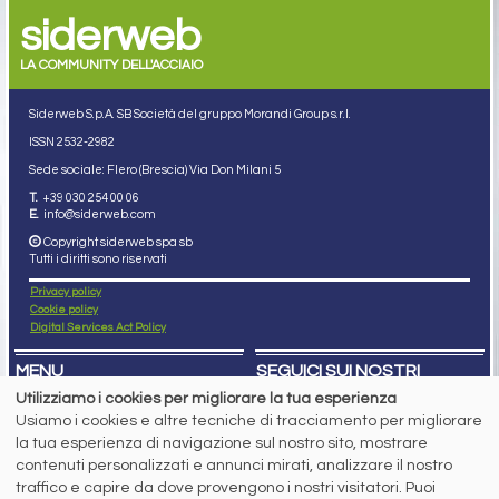
siderweb
LA COMMUNITY DELL'ACCIAIO
Siderweb S.p.A. SB Società del gruppo Morandi Group s.r.l.
ISSN 2532
-2982
Sede sociale: Flero (Brescia) Via Don Milani 5
T.
+39 030 254 00 06
E.
info@siderweb.com
Copyright siderweb spa sb
Tutti i diritti sono riservati
Privacy policy
Cookie policy
Digital Services Act Policy
MENU
SEGUICI SUI NOSTRI
SOCIAL NETWORK
Utilizziamo i cookies per migliorare la tua esperienza
NEWS
Usiamo i cookies e altre tecniche di tracciamento per migliorare
PREZZI ITALIA
MERCATI
la tua esperienza di navigazione sul nostro sito, mostrare
SERVIZI
contenuti personalizzati e annunci mirati, analizzare il nostro
EVENTI
traffico e capire da dove provengono i nostri visitatori. Puoi
ABBONAMENTI