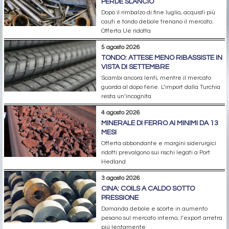
PERDE SLANCIO
Dopo il rimbalzo di fine luglio, acquisti più
cauti e tondo debole frenano il mercato.
Offerta Ue ridotta
5 agosto 2026
TONDO: ATTESE MENO RIBASSISTE IN
VISTA DI SETTEMBRE
Scambi ancora lenti, mentre il mercato
guarda al dopo ferie. L’import dalla Turchia
resta un’incognita
4 agosto 2026
MINERALE DI FERRO AI MINIMI DA 13
MESI
Offerta abbondante e margini siderurgici
ridotti prevalgono sui rischi legati a Port
Hedland
3 agosto 2026
CINA: COILS A CALDO SOTTO
PRESSIONE
Domanda debole e scorte in aumento
pesano sul mercato interno; l’export arretra
più lentamente