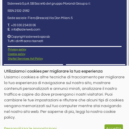
Siderweb S.p.A. SB Società del gruppo Morandi Group s.r.l.
ISSN 2532
-2982
Sede sociale: Flero (Brescia) Via Don Milani 5
T.
+39 030 254 00 06
E.
info@siderweb.com
Copyright siderweb spa sb
Tutti i diritti sono riservati
Privacy policy
Cookie policy
Digital Services Act Policy
MENU
SEGUICI SUI NOSTRI
Utilizziamo i cookies per migliorare la tua esperienza
SOCIAL NETWORK
Usiamo i cookies e altre tecniche di tracciamento per migliorare
NEWS
la tua esperienza di navigazione sul nostro sito, mostrare
PREZZI ITALIA
MERCATI
contenuti personalizzati e annunci mirati, analizzare il nostro
SERVIZI
traffico e capire da dove provengono i nostri visitatori. Puoi
EVENTI
cambiare le tue impostazioni e rifiutare che alcuni tipi di cookies
ABBONAMENTI
vengano memorizzati sul tuo computer mentre stai navigando
MADE IN STEEL
NEWSLETTER
nel nostro sito web. Per saperne di più, leggi la nostra cookie
policy.
Capitale Sociale: 190.000€ interamente versato
Registro delle Imprese di Brescia
Codice Fiscale e Partita I.V.A.:
IT03562320170
Personalizza le impostazioni
Accetta