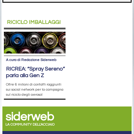
RICICLO IMBALLAGGI
A cura di Redazione Siderweb
RICREA: “Spray Sereno”
parla alla Gen Z
Oltre 6 milioni di contatti raggiunti
sui social network per la campagna
sul riciclo degli aerosol
siderweb
LA COMMUNITY DELL'ACCIAIO