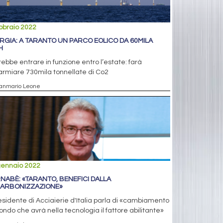
bbraio 2022
RGIA: A TARANTO UN PARCO EOLICO DA 60MILA
H
ebbe entrare in funzione entro l’estate: farà
armiare 730mila tonnellate di Co2
ianmario Leone
gennaio 2022
NABÈ: «TARANTO, BENEFICI DALLA
ARBONIZZAZIONE»
residente di Acciaierie d'Italia parla di «cambiamento
ondo che avrà nella tecnologia il fattore abilitante»