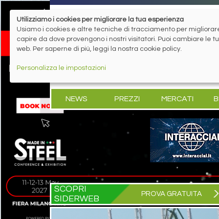
Utilizziamo i cookies per migliorare la tua esperienza
Usiamo i cookies e altre tecniche di tracciamento per migliorare 
capire da dove provengono i nostri visitatori. Puoi cambiare le 
web. Per saperne di più, leggi la nostra cookie policy.
Personalizza le impostazioni
NEWS
PREZZI
MERCATI
B
SCOPRI
PROVA GRATUITA
SIDERWEB