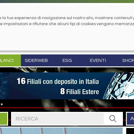
la tua esperienza di navigazione sul nostro sito, mostrare contenuti pe
tue impostazioni e rifiutare che alcuni tipi di cookies vengano memoriz
ILANCI
SIDERWEB
ESG
EVENTI
SHO
Cerca nel sito
A