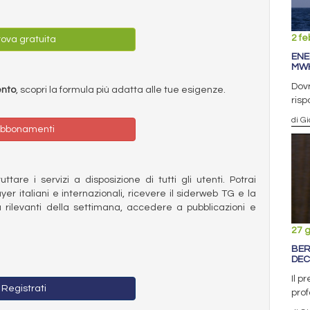
2 fe
ova gratuita
ENE
MW
Dovr
ento
, scopri la formula più adatta alle tue esigenze.
risp
di G
bbonamenti
ttare i servizi a disposizione di tutti gli utenti. Potrai
ayer italiani e internazionali, ricevere il siderweb TG e la
 rilevanti della settimana, accedere a pubblicazioni e
27 
BER
DEC
Il p
Registrati
prof