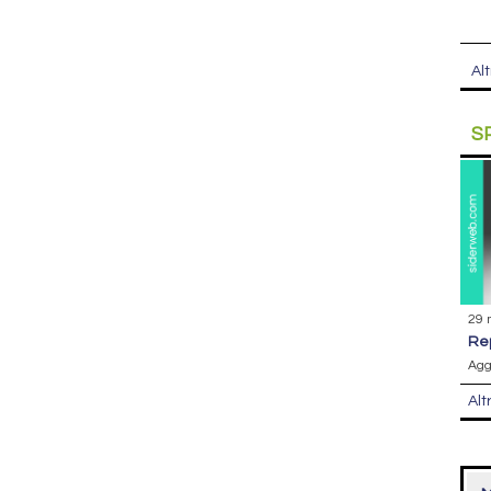
Alt
S
29 
r
Agg
Alt