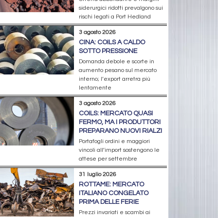
siderurgici ridotti prevalgono sui
rischi legati a Port Hedland
3 agosto 2026
CINA: COILS A CALDO
SOTTO PRESSIONE
Domanda debole e scorte in
aumento pesano sul mercato
interno; l’export arretra più
lentamente
3 agosto 2026
COILS: MERCATO QUASI
FERMO, MA I PRODUTTORI
PREPARANO NUOVI RIALZI
Portafogli ordini e maggiori
vincoli all’import sostengono le
attese per settembre
31 luglio 2026
ROTTAME: MERCATO
ITALIANO CONGELATO
PRIMA DELLE FERIE
Prezzi invariati e scambi ai