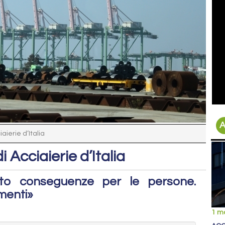
A
aierie d’Italia
 Acciaierie d’Italia
ato conseguenze per le persone.
menti»
1 m