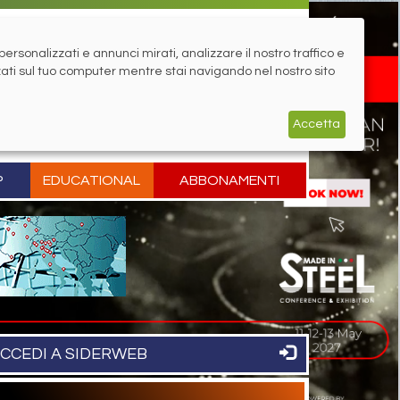
rsonalizzati e annunci mirati, analizzare il nostro traffico e
zati sul tuo computer mentre stai navigando nel nostro sito
Accetta
P
EDUCATIONAL
ABBONAMENTI
CCEDI A SIDERWEB