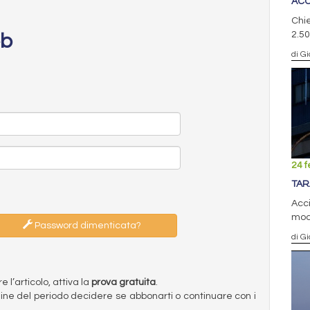
ACC
Chie
2.50
eb
di G
24 f
TAR
Acci
modi
Password dimenticata?
di G
l’articolo, attiva la
prova gratuita
.
ermine del periodo decidere se abbonarti o continuare con i