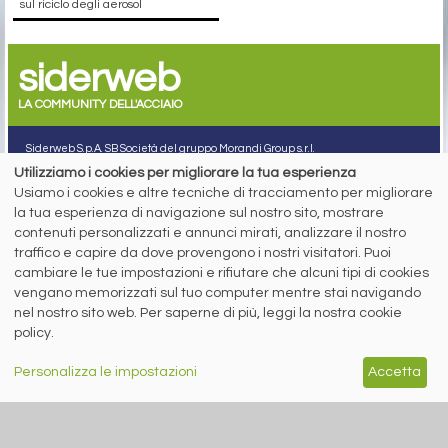
sul riciclo degli aerosol
siderweb
LA COMMUNITY DELL'ACCIAIO
Siderweb S.p.A. SB Società del gruppo Morandi Group s.r.l.
Utilizziamo i cookies per migliorare la tua esperienza
ISSN 2532
-2982
Usiamo i cookies e altre tecniche di tracciamento per migliorare
Sede sociale: Flero (Brescia) Via Don Milani 5
la tua esperienza di navigazione sul nostro sito, mostrare
T.
+39 030 254 00 06
contenuti personalizzati e annunci mirati, analizzare il nostro
E.
info@siderweb.com
traffico e capire da dove provengono i nostri visitatori. Puoi
Copyright siderweb spa sb
cambiare le tue impostazioni e rifiutare che alcuni tipi di cookies
Tutti i diritti sono riservati
vengano memorizzati sul tuo computer mentre stai navigando
Privacy policy
nel nostro sito web. Per saperne di più, leggi la nostra cookie
Cookie policy
policy.
Digital Services Act Policy
Personalizza le impostazioni
Accetta
MENU
SEGUICI SUI NOSTRI
SOCIAL NETWORK
NEWS
PREZZI ITALIA
MERCATI