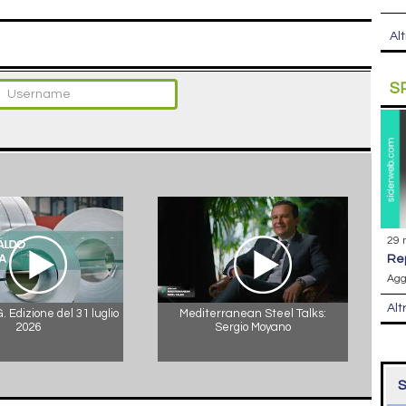
Alt
S
29 
r
Agg
Alt
 Edizione del 31 luglio
Mediterranean Steel Talks:
2026
Sergio Moyano
S