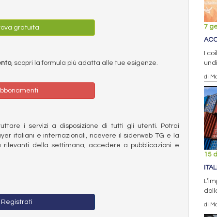
7 g
ova gratuita
ACC
I co
ento
, scopri la formula più adatta alle tue esigenze.
undi
di Ma
bbonamenti
ttare i servizi a disposizione di tutti gli utenti. Potrai
ayer italiani e internazionali, ricevere il siderweb TG e la
 rilevanti della settimana, accedere a pubblicazioni e
15 
ITA
L’im
doll
Registrati
di Ma