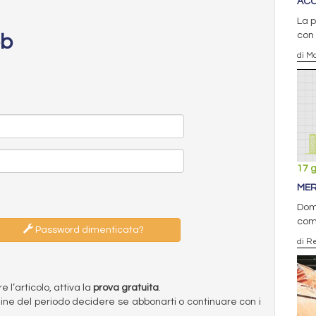
ACC
La p
con
eb
di Ma
17 
MER
Doma
com
Password dimenticata?
di R
l’articolo, attiva la
prova gratuita
.
ermine del periodo decidere se abbonarti o continuare con i