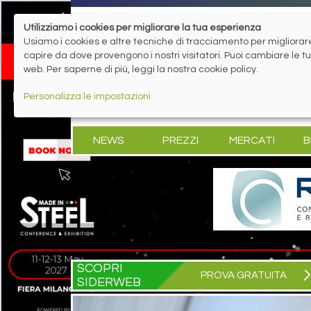
Utilizziamo i cookies per migliorare la tua esperienza
Usiamo i cookies e altre tecniche di tracciamento per migliorare 
capire da dove provengono i nostri visitatori. Puoi cambiare le 
web. Per saperne di più, leggi la nostra cookie policy.
Personalizza le impostazioni
NEWS
PREZZI
MERCATI
B
SCOPRI
PROVA GRATUITA
SIDERWEB