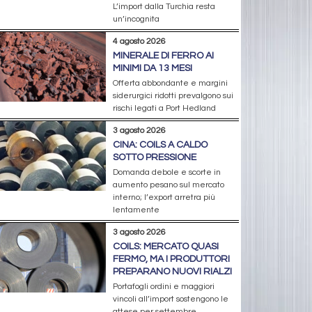
L’import dalla Turchia resta
un’incognita
4 agosto 2026
MINERALE DI FERRO AI
MINIMI DA 13 MESI
Offerta abbondante e margini
siderurgici ridotti prevalgono sui
rischi legati a Port Hedland
3 agosto 2026
CINA: COILS A CALDO
SOTTO PRESSIONE
Domanda debole e scorte in
aumento pesano sul mercato
interno; l’export arretra più
lentamente
3 agosto 2026
COILS: MERCATO QUASI
FERMO, MA I PRODUTTORI
PREPARANO NUOVI RIALZI
Portafogli ordini e maggiori
vincoli all’import sostengono le
attese per settembre