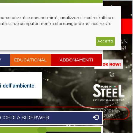
rsonalizzati e annunci mirati, analizzare il nostro traffico e
zati sul tuo computer mentre stai navigando nel nostro sito
Accetta
P
EDUCATIONAL
ABBONAMENTI
CCEDI A SIDERWEB