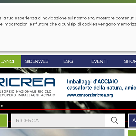
la tua esperienza di navigazione sul nostro sito, mostrare contenuti pe
tue impostazioni e rifiutare che alcuni tipi di cookies vengano memoriz
ILANCI
SIDERWEB
ESG
EVENTI
SHO
Cerca nel sito
A