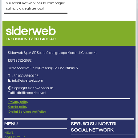
sui social network per la campagna
sul riciclo degli aerosol
siderweb
LA COMMUNITY DELL'ACCIAIO
Siderweb S.p.A. SB Società del gruppo Morandi Group s.r.l.
ISSN 2532
-2982
Sede sociale: Flero (Brescia) Via Don Milani 5
T.
+39 030 254 00 06
E.
info@siderweb.com
Copyright siderweb spa sb
Tutti i diritti sono riservati
Privacy policy
Cookie policy
Digital Services Act Policy
MENU
SEGUICI SUI NOSTRI
SOCIAL NETWORK
NEWS
PREZZI ITALIA