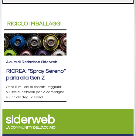
RICICLO IMBALLAGGI
A cura di Redazione Siderweb
RICREA: “Spray Sereno”
parla alla Gen Z
Oltre 6 milioni di contatti raggiunti
sui social network per la campagna
sul riciclo degli aerosol
siderweb
LA COMMUNITY DELL'ACCIAIO