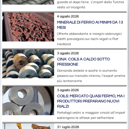
guarda al dopo ferie. L’import dalla Turchia
resta un’incognita
4 agosto 2026
MINERALE DI FERRO AI MINIMI DA 13
MESI
Offerta abbondante e margini siderurgici
ridotti prevalgono sui rischi legati a Port
Hedland
3 agosto 2026
CINA: COILS A CALDO SOTTO
PRESSIONE
Domanda debole e scorte in aumento
pesano sul mercato interno; l’export arretra
più lentamente
3 agosto 2026
COILS: MERCATO QUASI FERMO, MA I
PRODUTTORI PREPARANO NUOVI
RIALZI
Portafogli ordini e maggiori vincoli all’import
sostengono le attese per settembre
31 luglio 2026