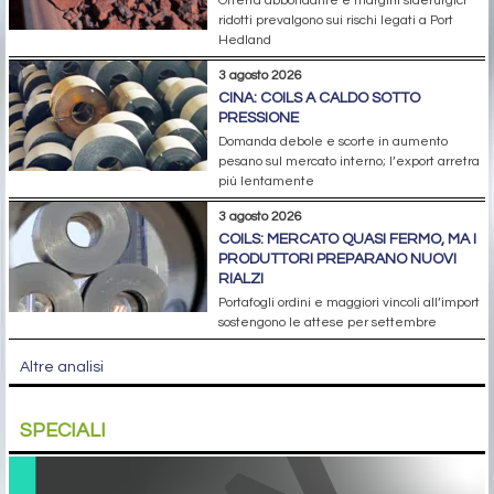
Offerta abbondante e margini siderurgici
ridotti prevalgono sui rischi legati a Port
Hedland
3 agosto 2026
CINA: COILS A CALDO SOTTO
PRESSIONE
Domanda debole e scorte in aumento
pesano sul mercato interno; l’export arretra
più lentamente
3 agosto 2026
COILS: MERCATO QUASI FERMO, MA I
PRODUTTORI PREPARANO NUOVI
RIALZI
Portafogli ordini e maggiori vincoli all’import
sostengono le attese per settembre
Altre analisi
SPECIALI