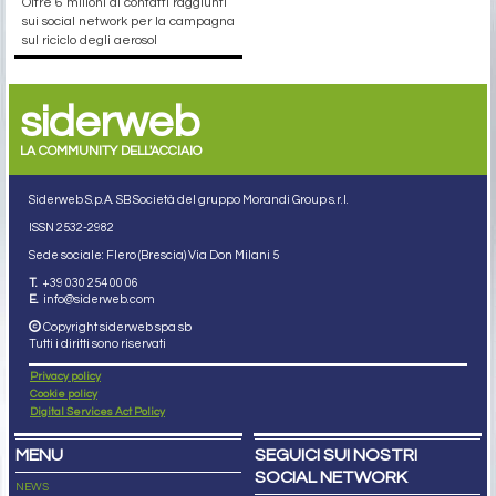
Oltre 6 milioni di contatti raggiunti
sui social network per la campagna
sul riciclo degli aerosol
siderweb
LA COMMUNITY DELL'ACCIAIO
Siderweb S.p.A. SB Società del gruppo Morandi Group s.r.l.
ISSN 2532
-2982
Sede sociale: Flero (Brescia) Via Don Milani 5
T.
+39 030 254 00 06
E.
info@siderweb.com
Copyright siderweb spa sb
Tutti i diritti sono riservati
Privacy policy
Cookie policy
Digital Services Act Policy
MENU
SEGUICI SUI NOSTRI
SOCIAL NETWORK
NEWS