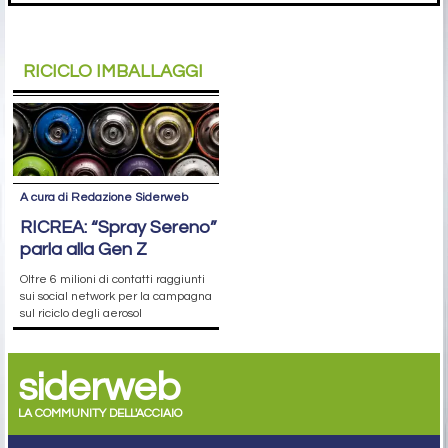
RICICLO IMBALLAGGI
A cura di Redazione Siderweb
RICREA: “Spray Sereno”
parla alla Gen Z
Oltre 6 milioni di contatti raggiunti
sui social network per la campagna
sul riciclo degli aerosol
siderweb
LA COMMUNITY DELL'ACCIAIO