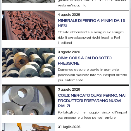
guarda al dopo ferie. L’import dalla Turchia
resta un’incognita
4 agosto 2026
MINERALE DI FERRO AI MINIMI DA 13
MESI
Offerta abbondante e margini siderurgici
ridotti prevalgono sui rischi legati a Port
Hedland
3 agosto 2026
CINA: COILS A CALDO SOTTO
PRESSIONE
Domanda debole e scorte in aumento
pesano sul mercato interno; l’export arretra
più lentamente
3 agosto 2026
COILS: MERCATO QUASI FERMO, MA I
PRODUTTORI PREPARANO NUOVI
RIALZI
Portafogli ordini e maggiori vincoli all’import
sostengono le attese per settembre
31 luglio 2026