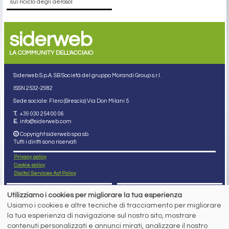
sul riciclo degli aerosol
siderweb
LA COMMUNITY DELL'ACCIAIO
Siderweb S.p.A. SB Società del gruppo Morandi Group s.r.l.
ISSN 2532
-2982
Sede sociale: Flero (Brescia) Via Don Milani 5
T.
+39 030 254 00 06
E.
info@siderweb.com
Copyright siderweb spa sb
Tutti i diritti sono riservati
Privacy policy
Cookie policy
Digital Services Act Policy
MENU
SEGUICI SUI NOSTRI
Utilizziamo i cookies per migliorare la tua esperienza
SOCIAL NETWORK
Usiamo i cookies e altre tecniche di tracciamento per migliorare
NEWS
la tua esperienza di navigazione sul nostro sito, mostrare
PREZZI ITALIA
MERCATI
contenuti personalizzati e annunci mirati, analizzare il nostro