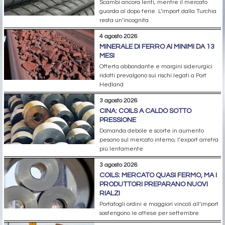
Scambi ancora lenti, mentre il mercato
guarda al dopo ferie. L’import dalla Turchia
resta un’incognita
4 agosto 2026
MINERALE DI FERRO AI MINIMI DA 13
MESI
Offerta abbondante e margini siderurgici
ridotti prevalgono sui rischi legati a Port
Hedland
3 agosto 2026
CINA: COILS A CALDO SOTTO
PRESSIONE
Domanda debole e scorte in aumento
pesano sul mercato interno; l’export arretra
più lentamente
3 agosto 2026
COILS: MERCATO QUASI FERMO, MA I
PRODUTTORI PREPARANO NUOVI
RIALZI
Portafogli ordini e maggiori vincoli all’import
sostengono le attese per settembre