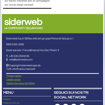
sui social network per la campagna
sul riciclo degli aerosol
siderweb
LA COMMUNITY DELL'ACCIAIO
Siderweb S.p.A. SB Società del gruppo Morandi Group s.r.l.
ISSN 2532
-2982
Sede sociale: Flero (Brescia) Via Don Milani 5
T.
+39 030 254 00 06
E.
info@siderweb.com
Copyright siderweb spa sb
Tutti i diritti sono riservati
Privacy policy
Cookie policy
Digital Services Act Policy
MENU
SEGUICI SUI NOSTRI
SOCIAL NETWORK
NEWS
PREZZI ITALIA