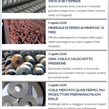
VISTA DI SETTEMBRE
Scambi ancora lenti, mentre il mercato
guarda al dopo ferie. L’import dalla Turchia
resta un’incognita
4 agosto 2026
MINERALE DI FERRO AI MINIMI DA 13
MESI
Offerta abbondante e margini siderurgici
ridotti prevalgono sui rischi legati a Port
Hedland
3 agosto 2026
CINA: COILS A CALDO SOTTO
PRESSIONE
Domanda debole e scorte in aumento
pesano sul mercato interno; l’export arretra
più lentamente
3 agosto 2026
COILS: MERCATO QUASI FERMO, MA I
PRODUTTORI PREPARANO NUOVI
RIALZI
Portafogli ordini e maggiori vincoli all’import
sostengono le attese per settembre