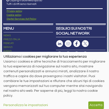
Copyright siderweb spa sb
Tutti i diritti sono riservati
Privacy policy
Cookie policy
Digital Services Act Policy
MENU
SEGUICI SUI NOSTRI
SOCIAL NETWORK
NEWS
PREZZI ITALIA
MERCATI
SERVIZI
EVENTI
ABBONAMENTI
Utilizziamo i cookies per migliorare la tua esperienza
MADE IN STEEL
Usiamo i cookies e altre tecniche di tracciamento per migliorare
NEWSLETTER
la tua esperienza di navigazione sul nostro sito, mostrare
Capitale Sociale: 190.000€ interamente versato
contenuti personalizzati e annunci mirati, analizzare il nostro
Registro delle Imprese di Brescia
traffico e capire da dove provengono i nostri visitatori. Puoi
Codice Fiscale e Partita I.V.A.:
IT03562320170
R.E.A. n. 419331
cambiare le tue impostazioni e rifiutare che alcuni tipi di cookies
vengano memorizzati sul tuo computer mentre stai navigando
www.siderweb.com: Autorizzazione del Tribunale di Brescia n. 11/2004 del 17
nel nostro sito web. Per saperne di più, leggi la nostra cookie
marzo 2004, Iscrizione al R.O.C. n. 26116.
Direttrice Responsabile:
policy.
Elisa Bonomelli
Vicedirettore Responsabile:
Personalizza le impostazioni
Accetta
Stefano Gennari