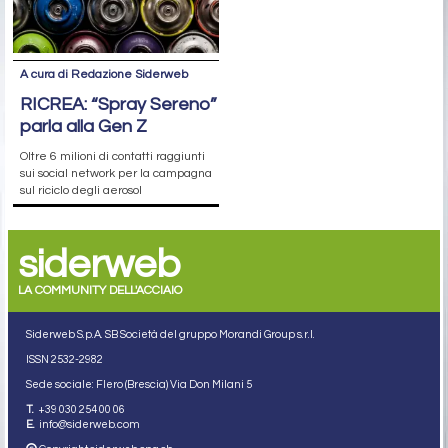
A cura di Redazione Siderweb
RICREA: “Spray Sereno”
parla alla Gen Z
Oltre 6 milioni di contatti raggiunti
sui social network per la campagna
sul riciclo degli aerosol
siderweb
LA COMMUNITY DELL'ACCIAIO
Siderweb S.p.A. SB Società del gruppo Morandi Group s.r.l.
ISSN 2532
-2982
Sede sociale: Flero (Brescia) Via Don Milani 5
T.
+39 030 254 00 06
E.
info@siderweb.com