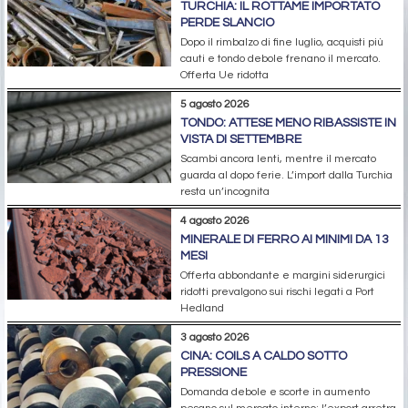
TURCHIA: IL ROTTAME IMPORTATO
PERDE SLANCIO
Dopo il rimbalzo di fine luglio, acquisti più
cauti e tondo debole frenano il mercato.
Offerta Ue ridotta
5 agosto 2026
TONDO: ATTESE MENO RIBASSISTE IN
VISTA DI SETTEMBRE
Scambi ancora lenti, mentre il mercato
guarda al dopo ferie. L’import dalla Turchia
resta un’incognita
4 agosto 2026
MINERALE DI FERRO AI MINIMI DA 13
MESI
Offerta abbondante e margini siderurgici
ridotti prevalgono sui rischi legati a Port
Hedland
3 agosto 2026
CINA: COILS A CALDO SOTTO
PRESSIONE
Domanda debole e scorte in aumento