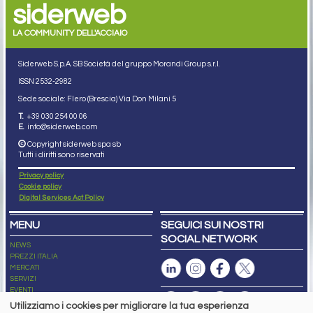
siderweb
LA COMMUNITY DELL'ACCIAIO
Siderweb S.p.A. SB Società del gruppo Morandi Group s.r.l.
ISSN 2532
-2982
Sede sociale: Flero (Brescia) Via Don Milani 5
T.
+39 030 254 00 06
E.
info@siderweb.com
Copyright siderweb spa sb
Tutti i diritti sono riservati
Privacy policy
Cookie policy
Digital Services Act Policy
MENU
SEGUICI SUI NOSTRI
SOCIAL NETWORK
NEWS
PREZZI ITALIA
MERCATI
SERVIZI
EVENTI
ABBONAMENTI
Utilizziamo i cookies per migliorare la tua esperienza
MADE IN STEEL