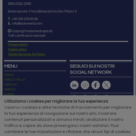
ISSN 2532
-2982
Sede sociale: Flero (Brescia) Via Don Milani 5
T.
+39 030 254 00 06
E.
info@siderweb.com
Copyright siderweb spa sb
Tutti i diritti sono riservati
Privacy policy
Cookie policy
Digital Services Act Policy
MENU
SEGUICI SUI NOSTRI
SOCIAL NETWORK
NEWS
PREZZI ITALIA
MERCATI
SERVIZI
EVENTI
ABBONAMENTI
Utilizziamo i cookies per migliorare la tua esperienza
MADE IN STEEL
Usiamo i cookies e altre tecniche di tracciamento per migliorare
NEWSLETTER
la tua esperienza di navigazione sul nostro sito, mostrare
Capitale Sociale: 190.000€ interamente versato
contenuti personalizzati e annunci mirati, analizzare il nostro
Registro delle Imprese di Brescia
traffico e capire da dove provengono i nostri visitatori. Puoi
Codice Fiscale e Partita I.V.A.:
IT03562320170
R.E.A. n. 419331
cambiare le tue impostazioni e rifiutare che alcuni tipi di cookies