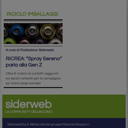
RICICLO IMBALLAGGI
A cura di Redazione Siderweb
RICREA: “Spray Sereno”
parla alla Gen Z
Oltre 6 milioni di contatti raggiunti
sui social network per la campagna
sul riciclo degli aerosol
siderweb
LA COMMUNITY DELL'ACCIAIO
Siderweb S.p.A. SB Società del gruppo Morandi Group s.r.l.