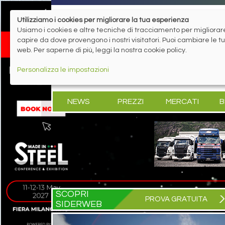
Utilizziamo i cookies per migliorare la tua esperienza
Usiamo i cookies e altre tecniche di tracciamento per migliorare 
capire da dove provengono i nostri visitatori. Puoi cambiare le 
web. Per saperne di più, leggi la nostra cookie policy.
Personalizza le impostazioni
NEWS
PREZZI
MERCATI
B
SCOPRI
PROVA GRATUITA
SIDERWEB