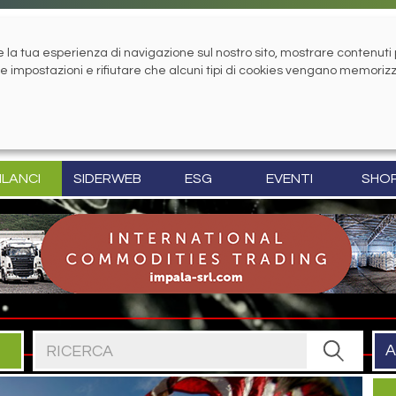
la tua esperienza di navigazione sul nostro sito, mostrare contenuti pe
tue impostazioni e rifiutare che alcuni tipi di cookies vengano memoriz
ILANCI
SIDERWEB
ESG
EVENTI
SHO
Cerca nel sito
A