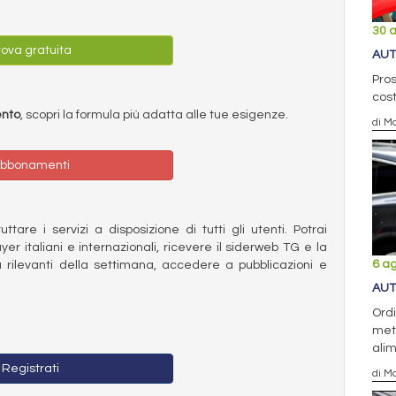
30 
ova gratuita
AUT
Pros
cost
ento
, scopri la formula più adatta alle tue esigenze.
di Ma
bbonamenti
ttare i servizi a disposizione di tutti gli utenti. Potrai
ayer italiani e internazionali, ricevere il siderweb TG e la
6 a
 rilevanti della settimana, accedere a pubblicazioni e
AUT
Ordi
metà
ali
Registrati
di Ma