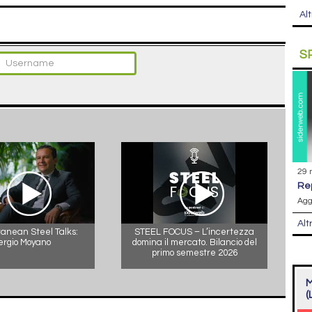
Alt
S
29 
r
Agg
Alt
anean Steel Talks:
STEEL FOCUS – L’incertezza
ergio Moyano
domina il mercato. Bilancio del
primo semestre 2026
M
(