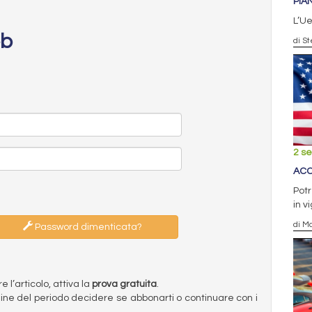
PIA
L’Ue
eb
di St
2 s
ACC
Pot
in v
di Ma
Password dimenticata?
l’articolo, attiva la
prova gratuita
.
ermine del periodo decidere se abbonarti o continuare con i