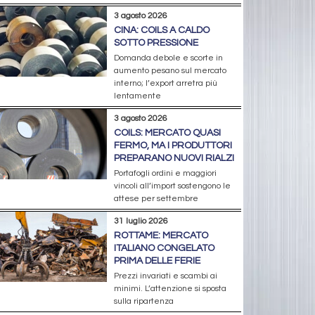
3 agosto 2026
CINA: COILS A CALDO
SOTTO PRESSIONE
Domanda debole e scorte in
aumento pesano sul mercato
interno; l’export arretra più
lentamente
3 agosto 2026
COILS: MERCATO QUASI
FERMO, MA I PRODUTTORI
PREPARANO NUOVI RIALZI
Portafogli ordini e maggiori
vincoli all’import sostengono le
attese per settembre
31 luglio 2026
ROTTAME: MERCATO
ITALIANO CONGELATO
PRIMA DELLE FERIE
Prezzi invariati e scambi ai
minimi. L’attenzione si sposta
sulla ripartenza