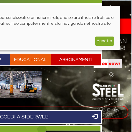
rsonalizzati e annunci mirati, analizzare il nostro traffico e
zati sul tuo computer mentre stai navigando nel nostro sito
Accetta
P
EDUCATIONAL
ABBONAMENTI
CCEDI A SIDERWEB