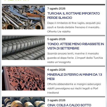
7 agosto 2026
TURCHIA: IL ROTTAME IMPORTATO
PERDE SLANCIO
Dopo il rimbalzo di fine luglio, acquisti più
cauti e tondo debole frenano il mercato.
Offerta Ue ridotta
5 agosto 2026
TONDO: ATTESE MENO RIBASSISTE IN
VISTA DI SETTEMBRE
Scambi ancora lenti, mentre il mercato
guarda al dopo ferie. L’import dalla Turchia
resta un’incognita
4 agosto 2026
MINERALE DI FERRO AI MINIMI DA 13
MESI
Offerta abbondante e margini siderurgici
ridotti prevalgono sui rischi legati a Port
Hedland
3 agosto 2026
CINA: COILS A CALDO SOTTO