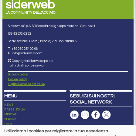
siderweb
LA COMMUNITY DELL'ACCIAIO
Siderweb S.p.A. SB Società del gruppo Morandi Group s.r.l.
ISSN 2532
-2982
Sede sociale: Flero (Brescia) Via Don Milani 5
T.
+39 030 254 00 06
E.
info@siderweb.com
Copyright siderweb spa sb
Tutti i diritti sono riservati
Privacy policy
Cookie policy
Digital Services Act Policy
MENU
SEGUICI SUI NOSTRI
SOCIAL NETWORK
NEWS
PREZZI ITALIA
MERCATI
SERVIZI
EVENTI
ABBONAMENTI
Utilizziamo i cookies per migliorare la tua esperienza
MADE IN STEEL