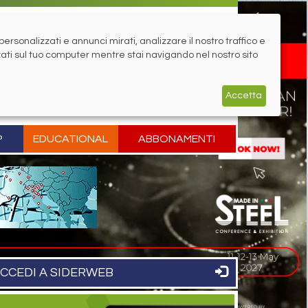
rsonalizzati e annunci mirati, analizzare il nostro traffico e
zati sul tuo computer mentre stai navigando nel nostro sito
Accetta
P
EDUCATIONAL
ABBONAMENTI
CCEDI A SIDERWEB