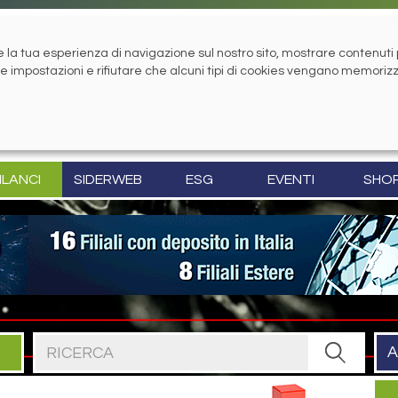
la tua esperienza di navigazione sul nostro sito, mostrare contenuti pe
tue impostazioni e rifiutare che alcuni tipi di cookies vengano memoriz
ILANCI
SIDERWEB
ESG
EVENTI
SHO
Cerca nel sito
A