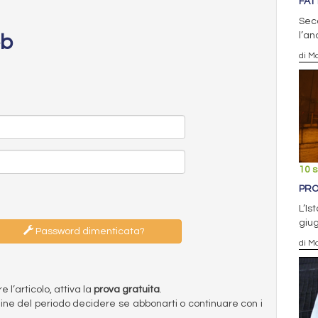
FAT
Seco
l’a
eb
di Ma
10 
PRO
L’Is
giug
Password dimenticata?
di Ma
l’articolo, attiva la
prova gratuita
.
ermine del periodo decidere se abbonarti o continuare con i