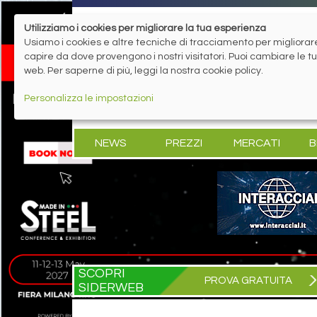
Utilizziamo i cookies per migliorare la tua esperienza
Usiamo i cookies e altre tecniche di tracciamento per migliorare 
capire da dove provengono i nostri visitatori. Puoi cambiare le 
web. Per saperne di più, leggi la nostra cookie policy.
Personalizza le impostazioni
NEWS
PREZZI
MERCATI
B
SCOPRI
PROVA GRATUITA
SIDERWEB