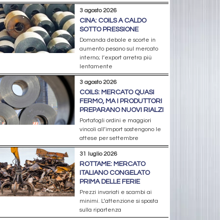
3 agosto 2026
CINA: COILS A CALDO
SOTTO PRESSIONE
Domanda debole e scorte in
aumento pesano sul mercato
interno; l’export arretra più
lentamente
3 agosto 2026
COILS: MERCATO QUASI
FERMO, MA I PRODUTTORI
PREPARANO NUOVI RIALZI
Portafogli ordini e maggiori
vincoli all’import sostengono le
attese per settembre
31 luglio 2026
ROTTAME: MERCATO
ITALIANO CONGELATO
PRIMA DELLE FERIE
Prezzi invariati e scambi ai
minimi. L’attenzione si sposta
sulla ripartenza