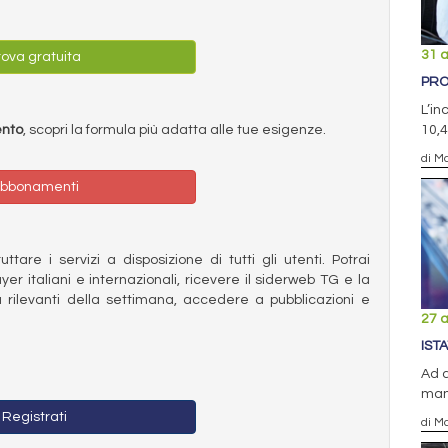
31 
ova gratuita
PRO
L’in
ento
, scopri la formula più adatta alle tue esigenze.
10,4
di Ma
bbonamenti
ttare i servizi a disposizione di tutti gli utenti. Potrai
ayer italiani e internazionali, ricevere il siderweb TG e la
 rilevanti della settimana, accedere a pubblicazioni e
27 
ISTA
Ad a
mani
Registrati
di Ma