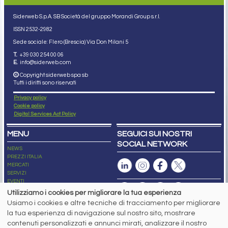
Siderweb S.p.A. SB Società del gruppo Morandi Group s.r.l.
ISSN 2532
-2982
Sede sociale: Flero (Brescia) Via Don Milani 5
T.
+39 030 254 00 06
E.
info@siderweb.com
Copyright siderweb spa sb
Tutti i diritti sono riservati
Privacy policy
Cookie policy
Digital Services Act Policy
MENU
SEGUICI SUI NOSTRI
SOCIAL NETWORK
NEWS
PREZZI ITALIA
MERCATI
SERVIZI
EVENTI
ABBONAMENTI
Utilizziamo i cookies per migliorare la tua esperienza
MADE IN STEEL
Usiamo i cookies e altre tecniche di tracciamento per migliorare
NEWSLETTER
la tua esperienza di navigazione sul nostro sito, mostrare
Capitale Sociale: 190.000€ interamente versato
contenuti personalizzati e annunci mirati, analizzare il nostro
Registro delle Imprese di Brescia