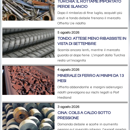
TURCHIA: IL ROTTAME IMPORTATO
PERDE SLANCIO
Dopo il rimbalzo di fine luglio, acquisti più
cauti e tondo debole frenano il mercato.
Offerta Ue ridotta
5 agosto 2026
TONDO: ATTESE MENO RIBASSISTE IN
VISTA DI SETTEMBRE
Scambi ancora lenti, mentre il mercato
guarda al dopo ferie. L’import dalla Turchia
resta un’incognita
4 agosto 2026
MINERALE DI FERRO AI MINIMI DA 13
MESI
Offerta abbondante e margini siderurgici
ridotti prevalgono sui rischi legati a Port
Hedland
3 agosto 2026
CINA: COILS A CALDO SOTTO
PRESSIONE
Domanda debole e scorte in aumento
pesano sul mercato interno; l’export arretra