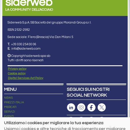
siderweb
LA COMMUNITY DELL'ACCIAIO
Siderweb S.p.A. SB Società del gruppo Morandi Group s.r.l.
ISSN 2532
-2982
Sede sociale: Flero (Brescia) Via Don Milani 5
T.
+39 030 254 00 06
E.
info@siderweb.com
Copyright siderweb spa sb
Tutti i diritti sono riservati
Privacy policy
Cookie policy
Digital Services Act Policy
MENU
SEGUICI SUI NOSTRI
SOCIAL NETWORK
NEWS
PREZZI ITALIA
MERCATI
SERVIZI
EVENTI
ABBONAMENTI
Utilizziamo i cookies per migliorare la tua esperienza
MADE IN STEEL
Usiamo i cookies e altre tecniche di tracciamento per migliorare