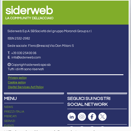
siderweb
LA COMMUNITY DELL'ACCIAIO
Siderweb S.p.A. SB Società del gruppo Morandi Group s.r.l.
ISSN 2532
-2982
Sede sociale: Flero (Brescia) Via Don Milani 5
T.
+39 030 254 00 06
E.
info@siderweb.com
Copyright siderweb spa sb
Tutti i diritti sono riservati
Privacy policy
Cookie policy
Digital Services Act Policy
MENU
SEGUICI SUI NOSTRI
SOCIAL NETWORK
NEWS
PREZZI ITALIA
MERCATI
SERVIZI
EVENTI
ABBONAMENTI