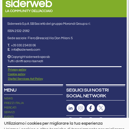
siderweb
LA COMMUNITY DELL'ACCIAIO
Siderweb S.p.A. SB Società del gruppo Morandi Group s.r.l.
ISSN 2532
-2982
Sede sociale: Flero (Brescia) Via Don Milani 5
T.
+39 030 254 00 06
E.
info@siderweb.com
Copyright siderweb spa sb
Tutti i diritti sono riservati
Privacy policy
Cookie policy
Digital Services Act Policy
MENU
SEGUICI SUI NOSTRI
SOCIAL NETWORK
NEWS
PREZZI ITALIA
MERCATI
SERVIZI
EVENTI
ABBONAMENTI
Utilizziamo i cookies per migliorare la tua esperienza
MADE IN STEEL