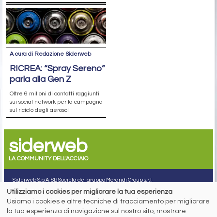
A cura di Redazione Siderweb
RICREA: “Spray Sereno”
parla alla Gen Z
Oltre 6 milioni di contatti raggiunti
sui social network per la campagna
sul riciclo degli aerosol
siderweb
LA COMMUNITY DELL'ACCIAIO
Siderweb S.p.A. SB Società del gruppo Morandi Group s.r.l.
Utilizziamo i cookies per migliorare la tua esperienza
ISSN 2532
-2982
Usiamo i cookies e altre tecniche di tracciamento per migliorare
Sede sociale: Flero (Brescia) Via Don Milani 5
la tua esperienza di navigazione sul nostro sito, mostrare
T.
+39 030 254 00 06