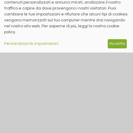
contenuti personalizzati e annunci mirati, analizzare il nostro
E.
info@siderweb.com
traffico e capire da dove provengono i nostri visitatori. Puoi
Copyright siderweb spa sb
cambiare le tue impostazioni e rifiutare che alcuni tipi di cookies
Tutti i diritti sono riservati
vengano memorizzati sul tuo computer mentre stai navigando
Privacy policy
nel nostro sito web. Per saperne di più, leggi la nostra cookie
Cookie policy
policy.
Digital Services Act Policy
Personalizza le impostazioni
Accetta
MENU
SEGUICI SUI NOSTRI
SOCIAL NETWORK
NEWS
PREZZI ITALIA
MERCATI
SERVIZI
EVENTI
ABBONAMENTI
MADE IN STEEL
NEWSLETTER
Capitale Sociale: 190.000€ interamente versato
Registro delle Imprese di Brescia
Codice Fiscale e Partita I.V.A.:
IT03562320170
R.E.A. n. 419331
www.siderweb.com: Autorizzazione del Tribunale di Brescia n. 11/2004 del 17
marzo 2004, Iscrizione al R.O.C. n. 26116.
Direttrice Responsabile:
Elisa Bonomelli