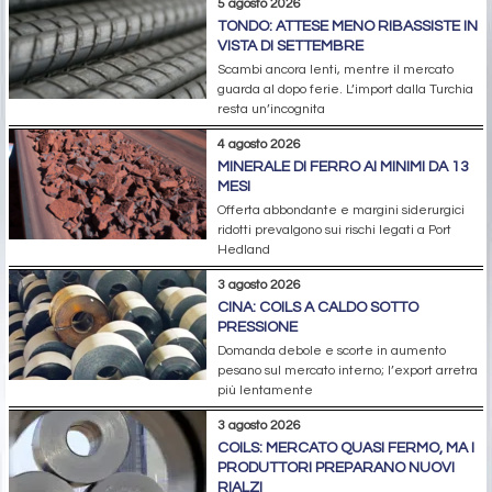
5 agosto 2026
TONDO: ATTESE MENO RIBASSISTE IN
VISTA DI SETTEMBRE
Scambi ancora lenti, mentre il mercato
guarda al dopo ferie. L’import dalla Turchia
resta un’incognita
4 agosto 2026
MINERALE DI FERRO AI MINIMI DA 13
MESI
Offerta abbondante e margini siderurgici
ridotti prevalgono sui rischi legati a Port
Hedland
3 agosto 2026
CINA: COILS A CALDO SOTTO
PRESSIONE
Domanda debole e scorte in aumento
pesano sul mercato interno; l’export arretra
più lentamente
3 agosto 2026
COILS: MERCATO QUASI FERMO, MA I
PRODUTTORI PREPARANO NUOVI
RIALZI