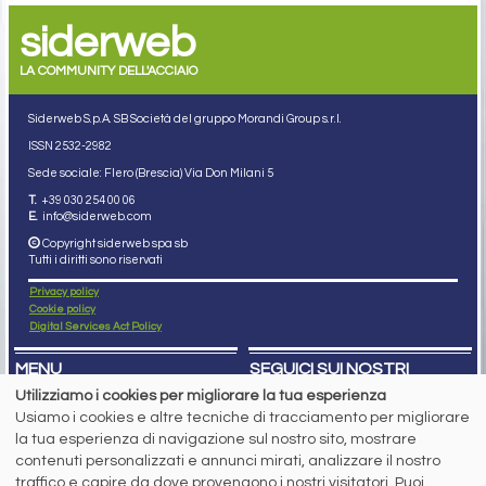
siderweb
LA COMMUNITY DELL'ACCIAIO
Siderweb S.p.A. SB Società del gruppo Morandi Group s.r.l.
ISSN 2532
-2982
Sede sociale: Flero (Brescia) Via Don Milani 5
T.
+39 030 254 00 06
E.
info@siderweb.com
Copyright siderweb spa sb
Tutti i diritti sono riservati
Privacy policy
Cookie policy
Digital Services Act Policy
MENU
SEGUICI SUI NOSTRI
SOCIAL NETWORK
Utilizziamo i cookies per migliorare la tua esperienza
NEWS
Usiamo i cookies e altre tecniche di tracciamento per migliorare
PREZZI ITALIA
MERCATI
la tua esperienza di navigazione sul nostro sito, mostrare
SERVIZI
contenuti personalizzati e annunci mirati, analizzare il nostro
EVENTI
traffico e capire da dove provengono i nostri visitatori. Puoi