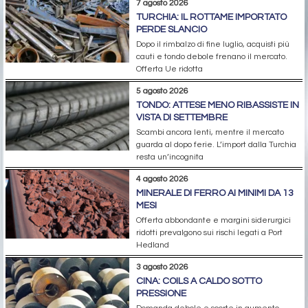
7 agosto 2026
TURCHIA: IL ROTTAME IMPORTATO
PERDE SLANCIO
Dopo il rimbalzo di fine luglio, acquisti più
cauti e tondo debole frenano il mercato.
Offerta Ue ridotta
5 agosto 2026
TONDO: ATTESE MENO RIBASSISTE IN
VISTA DI SETTEMBRE
Scambi ancora lenti, mentre il mercato
guarda al dopo ferie. L’import dalla Turchia
resta un’incognita
4 agosto 2026
MINERALE DI FERRO AI MINIMI DA 13
MESI
Offerta abbondante e margini siderurgici
ridotti prevalgono sui rischi legati a Port
Hedland
3 agosto 2026
CINA: COILS A CALDO SOTTO
PRESSIONE