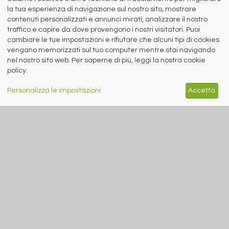
la tua esperienza di navigazione sul nostro sito, mostrare
siderweb
contenuti personalizzati e annunci mirati, analizzare il nostro
traffico e capire da dove provengono i nostri visitatori. Puoi
LA COMMUNITY DELL'ACCIAIO
cambiare le tue impostazioni e rifiutare che alcuni tipi di cookies
vengano memorizzati sul tuo computer mentre stai navigando
Siderweb S.p.A. SB Società del gruppo Morandi Group s.r.l.
nel nostro sito web. Per saperne di più, leggi la nostra cookie
policy.
ISSN 2532
-2982
Sede sociale: Flero (Brescia) Via Don Milani 5
Personalizza le impostazioni
Accetta
T.
+39 030 254 00 06
E.
info@siderweb.com
Copyright siderweb spa sb
Tutti i diritti sono riservati
Privacy policy
Cookie policy
Digital Services Act Policy
MENU
SEGUICI SUI NOSTRI
SOCIAL NETWORK
NEWS
PREZZI ITALIA
MERCATI
SERVIZI
EVENTI