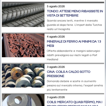
5 agosto 2026
TONDO: ATTESE MENO RIBASSISTE IN
VISTA DI SETTEMBRE
Scambi ancora lenti, mentre il mercato
guarda al dopo ferie. L’import dalla Turchia
resta un’incognita
4 agosto 2026
MINERALE DI FERRO AI MINIMI DA 13
MESI
Offerta abbondante e margini siderurgici
ridotti prevalgono sui rischi legati a Port
Hedland
3 agosto 2026
CINA: COILS A CALDO SOTTO
PRESSIONE
Domanda debole e scorte in aumento
pesano sul mercato interno; l’export arretra
più lentamente
3 agosto 2026
COILS: MERCATO QUASI FERMO, MA I