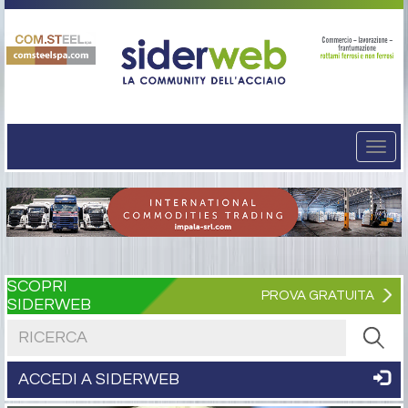
Togg
navi
SCOPRI
PROVA GRATUITA
SIDERWEB
Cerca nel sito
ACCEDI A SIDERWEB