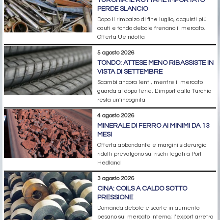
PERDE SLANCIO
Dopo il rimbalzo di fine luglio, acquisti più
cauti e tondo debole frenano il mercato.
Offerta Ue ridotta
5 agosto 2026
TONDO: ATTESE MENO RIBASSISTE IN
VISTA DI SETTEMBRE
Scambi ancora lenti, mentre il mercato
guarda al dopo ferie. L’import dalla Turchia
resta un’incognita
4 agosto 2026
MINERALE DI FERRO AI MINIMI DA 13
MESI
Offerta abbondante e margini siderurgici
ridotti prevalgono sui rischi legati a Port
Hedland
3 agosto 2026
CINA: COILS A CALDO SOTTO
PRESSIONE
Domanda debole e scorte in aumento
pesano sul mercato interno; l’export arretra