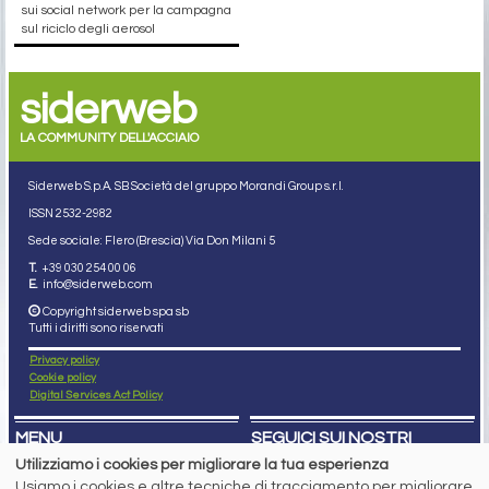
sui social network per la campagna
sul riciclo degli aerosol
siderweb
LA COMMUNITY DELL'ACCIAIO
Siderweb S.p.A. SB Società del gruppo Morandi Group s.r.l.
ISSN 2532
-2982
Sede sociale: Flero (Brescia) Via Don Milani 5
T.
+39 030 254 00 06
E.
info@siderweb.com
Copyright siderweb spa sb
Tutti i diritti sono riservati
Privacy policy
Cookie policy
Digital Services Act Policy
MENU
SEGUICI SUI NOSTRI
SOCIAL NETWORK
Utilizziamo i cookies per migliorare la tua esperienza
NEWS
Usiamo i cookies e altre tecniche di tracciamento per migliorare
PREZZI ITALIA