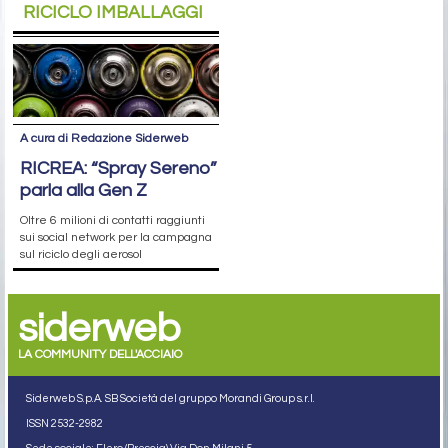
RICICLO IMBALLAGGI
A cura di Redazione Siderweb
RICREA: “Spray Sereno”
parla alla Gen Z
Oltre 6 milioni di contatti raggiunti
sui social network per la campagna
sul riciclo degli aerosol
siderweb
LA COMMUNITY DELL'ACCIAIO
Siderweb S.p.A. SB Società del gruppo Morandi Group s.r.l.
ISSN 2532
-2982