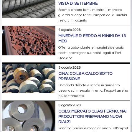
VISTA DI SETTEMBRE
Scambi ancora lenti, mentre il mercato
guarda al dopo ferie. L’import dalla Turchia
resta un’incognita
4 agosto 2026
MINERALE DI FERRO AI MINIMI DA 13
MESI
Offerta abbondante e margini siderurgici
ridotti prevalgono sui rischi legati a Port
Hedland
3 agosto 2026
CINA: COILS A CALDO SOTTO
PRESSIONE
Domanda debole e scorte in aumento
pesano sul mercato interno; l’export arretra
più lentamente
3 agosto 2026
COILS: MERCATO QUASI FERMO, MA I
PRODUTTORI PREPARANO NUOVI
RIALZI
Portafogli ordini e maggiori vincoli all’import