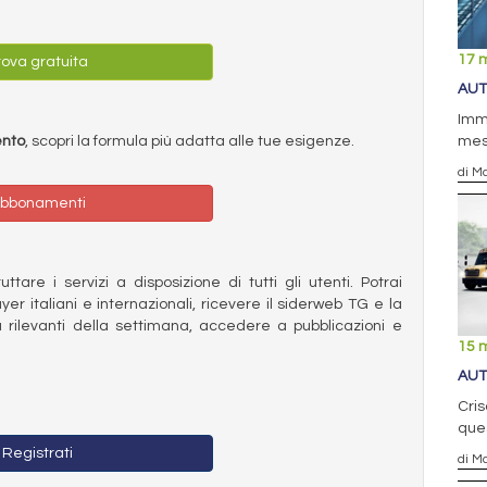
17 
ova gratuita
AUT
Imma
ento
, scopri la formula più adatta alle tue esigenze.
mesi
di Ma
bbonamenti
ttare i servizi a disposizione di tutti gli utenti. Potrai
ayer italiani e internazionali, ricevere il siderweb TG e la
 rilevanti della settimana, accedere a pubblicazioni e
15 
AUT
Cris
ques
Registrati
di Ma