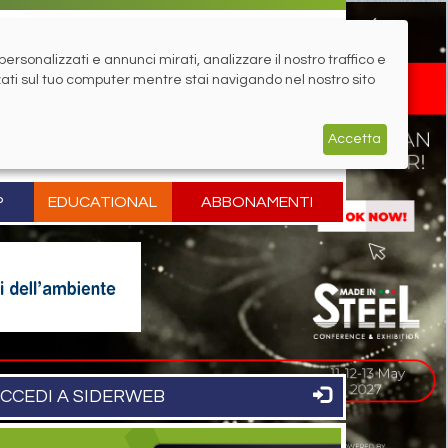
rsonalizzati e annunci mirati, analizzare il nostro traffico e
zati sul tuo computer mentre stai navigando nel nostro sito
Accetta
P
EDUCATIONAL
ABBONAMENTI
CCEDI A SIDERWEB