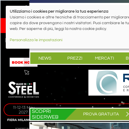
Utilizziamo i cookies per migliorare la tua esperienza
Usiamo i cookies e altre tecniche di tracciamento per migliorare 
capire da dove provengono i nostri visitatori. Puoi cambiare le 
web. Per saperne di più, leggi la nostra cookie policy.
Personalizza le impostazioni
NEWS
PREZZI
MERCATI
B
SCOPRI
PROVA GRATUITA
SIDERWEB