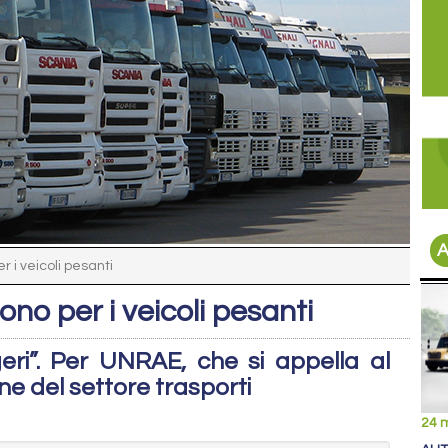
A
 i veicoli pesanti
no per i veicoli pesanti
geri”. Per UNRAE, che si appella al
ne del settore trasporti
24 