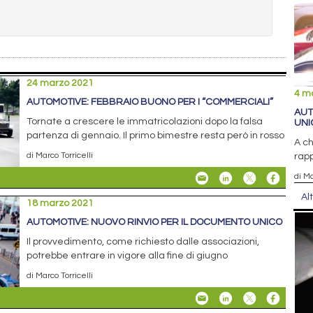
24 marzo 2021
4 m
AUTOMOTIVE: FEBBRAIO BUONO PER I “COMMERCIALI”
AUT
Tornate a crescere le immatricolazioni dopo la falsa
UNI
partenza di gennaio. Il primo bimestre resta però in rosso
A ch
di Marco Torricelli
rap
di Ma
Al
18 marzo 2021
AUTOMOTIVE: NUOVO RINVIO PER IL DOCUMENTO UNICO
Il provvedimento, come richiesto dalle associazioni,
potrebbe entrare in vigore alla fine di giugno
di Marco Torricelli