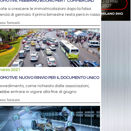
OMOTIVE: FEBBRAIO BUONO PER I “COMMERCIALI”
ate a crescere le immatricolazioni dopo la falsa
enza di gennaio. Il primo bimestre resta però in rosso
rco Torricelli
marzo 2021
OMOTIVE: NUOVO RINVIO PER IL DOCUMENTO UNICO
rovvedimento, come richiesto dalle associazioni,
ebbe entrare in vigore alla fine di giugno
rco Torricelli