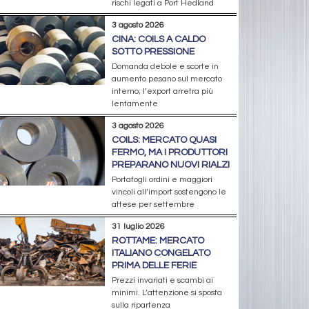
rischi legati a Port Hedland
3 agosto 2026
CINA: COILS A CALDO
SOTTO PRESSIONE
Domanda debole e scorte in
aumento pesano sul mercato
interno; l’export arretra più
lentamente
3 agosto 2026
COILS: MERCATO QUASI
FERMO, MA I PRODUTTORI
PREPARANO NUOVI RIALZI
Portafogli ordini e maggiori
vincoli all’import sostengono le
attese per settembre
31 luglio 2026
ROTTAME: MERCATO
ITALIANO CONGELATO
PRIMA DELLE FERIE
Prezzi invariati e scambi ai
minimi. L’attenzione si sposta
sulla ripartenza