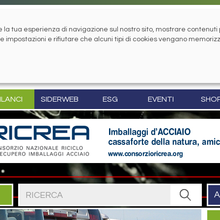
la tua esperienza di navigazione sul nostro sito, mostrare contenuti pe
tue impostazioni e rifiutare che alcuni tipi di cookies vengano memoriz
ILANCI
SIDERWEB
ESG
EVENTI
SHO
Cerca nel sito
A