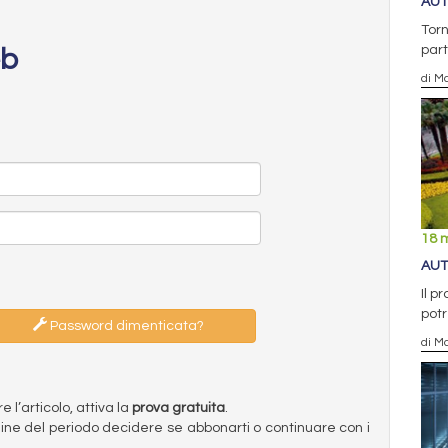
AUT
Torn
part
eb
di Ma
18 
AUT
Il p
potr
Password dimenticata?
di Ma
l’articolo, attiva la
prova gratuita
.
ermine del periodo decidere se abbonarti o continuare con i