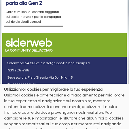
parla alla Gen Z
Oltre 6 milioni di contatti raggiunti
sui social network per la campagna
sul riciclo degli aerosol
siderweb
LA COMMUNITY DELL'ACCIAIO
Siderweb S.p.A. SB Società del gruppo Morandi Group s.r.l.
ISSN 2532
-2982
Sede sociale: Flero (Brescia) Via Don Milani 5
T.
+39 030 254 00 06
E.
info@siderweb.com
Utilizziamo i cookies per migliorare la tua esperienza
Usiamo i cookies e altre tecniche di tracciamento per migliorare
Copyright siderweb spa sb
Tutti i diritti sono riservati
la tua esperienza di navigazione sul nostro sito, mostrare
contenuti personalizzati e annunci mirati, analizzare il nostro
Privacy policy
traffico e capire da dove provengono i nostri visitatori. Puoi
Cookie policy
cambiare le tue impostazioni e rifiutare che alcuni tipi di cookies
Digital Services Act Policy
vengano memorizzati sul tuo computer mentre stai navigando