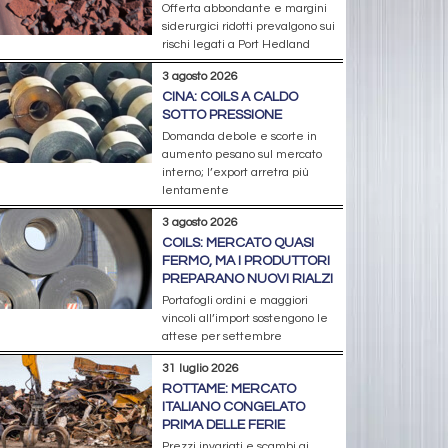
Offerta abbondante e margini
siderurgici ridotti prevalgono sui
rischi legati a Port Hedland
3 agosto 2026
CINA: COILS A CALDO
SOTTO PRESSIONE
Domanda debole e scorte in
aumento pesano sul mercato
interno; l’export arretra più
lentamente
3 agosto 2026
COILS: MERCATO QUASI
FERMO, MA I PRODUTTORI
PREPARANO NUOVI RIALZI
Portafogli ordini e maggiori
vincoli all’import sostengono le
attese per settembre
31 luglio 2026
ROTTAME: MERCATO
ITALIANO CONGELATO
PRIMA DELLE FERIE
Prezzi invariati e scambi ai