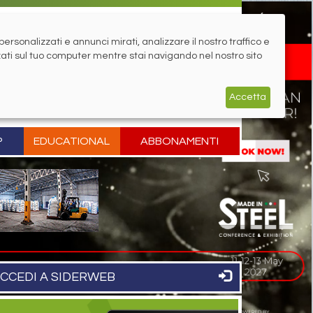
rsonalizzati e annunci mirati, analizzare il nostro traffico e
zati sul tuo computer mentre stai navigando nel nostro sito
Accetta
P
EDUCATIONAL
ABBONAMENTI
CCEDI A SIDERWEB