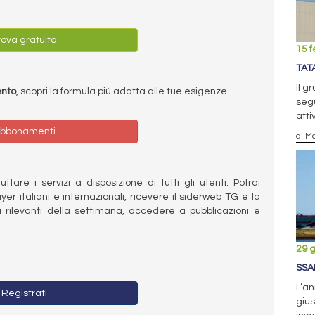
ova gratuita
15 f
TAT
Il g
ento
, scopri la formula più adatta alle tue esigenze.
segu
atti
bbonamenti
di Ma
ttare i servizi a disposizione di tutti gli utenti. Potrai
ayer italiani e internazionali, ricevere il siderweb TG e la
 rilevanti della settimana, accedere a pubblicazioni e
29 
SSA
L’an
Registrati
gius