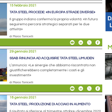
15 febbraio 2021
TATA STEEL PROCEDE: «IN EUROPA STRADE DIVERSE»
Il gruppo indiano conferma la propria volontà: «In futuro
seguiremo percorsi strategici separati per le due
attività»
di Marco Torricelli
M
29 gennaio 2021
SSAB RINUNCIA AD ACQUISIRE TATA STEEL IJMUIDEN
L’annuncio: «Le sinergie che abbiamo riscontrato non
giustificherebbero completamente i costi e gli
investimenti»
di Marco Torricelli
18 gennaio 2021
TATA STEEL: PRODUZIONE DI ACCIAIO IN AUMENTO
Il risultato si riferisce al trimestre ottobre-dicembre 2020.