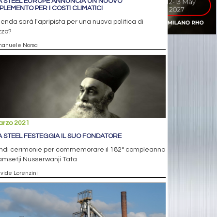
A STEEL EUROPE ANNUNCIA UN NUOVO
PLEMENTO PER I COSTI CLIMATICI
ienda sarà l'apripista per una nuova politica di
zzo?
manuele Norsa
arzo 2021
A STEEL FESTEGGIA IL SUO FONDATORE
ndi cerimonie per commemorare il 182° compleanno
amsetji Nusserwanji Tata
avide Lorenzini