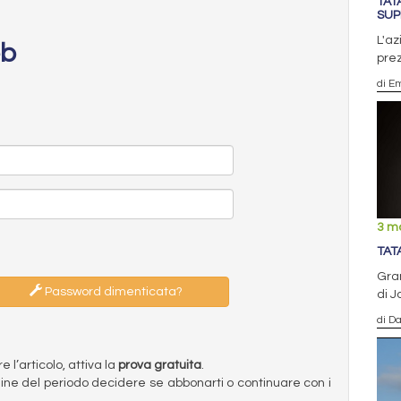
TAT
SUP
L'az
eb
pre
di E
3 m
TAT
Gra
Password dimenticata?
di J
di D
l’articolo, attiva la
prova gratuita
.
ermine del periodo decidere se abbonarti o continuare con i