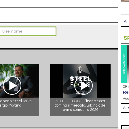
Alt
S
29 
r
Agg
anean Steel Talks:
STEEL FOCUS – L’incertezza
ergio Moyano
domina il mercato. Bilancio del
Alt
primo semestre 2026