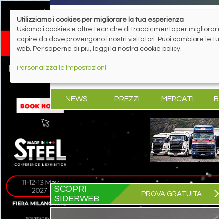
Utilizziamo i cookies per migliorare la tua esperienza
Usiamo i cookies e altre tecniche di tracciamento per migliorare 
capire da dove provengono i nostri visitatori. Puoi cambiare le 
web. Per saperne di più, leggi la nostra cookie policy.
Personalizza le impostazioni
NEWS
PREZZI
MERCATI
B
SCOPRI
PROVA GRATUITA
SIDERWEB