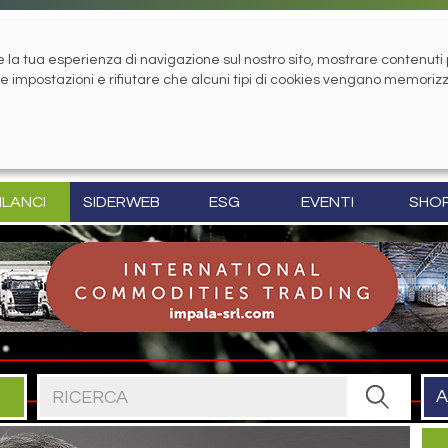
la tua esperienza di navigazione sul nostro sito, mostrare contenuti pe
tue impostazioni e rifiutare che alcuni tipi di cookies vengano memoriz
ILANCI
SIDERWEB
ESG
EVENTI
SHO
Cerca nel sito
A