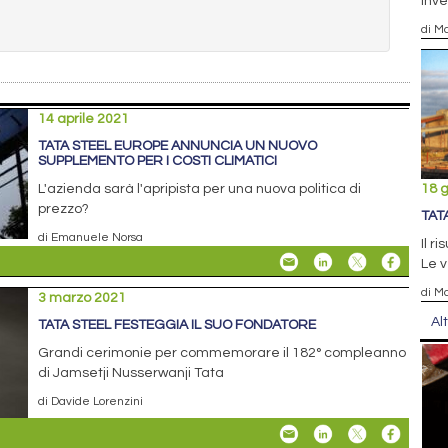
inve
di Ma
14 aprile 2021
TATA STEEL EUROPE ANNUNCIA UN NUOVO
SUPPLEMENTO PER I COSTI CLIMATICI
L'azienda sarà l'apripista per una nuova politica di
18 
prezzo?
TAT
di Emanuele Norsa
Il r
Le v
di Ma
3 marzo 2021
Al
TATA STEEL FESTEGGIA IL SUO FONDATORE
Grandi cerimonie per commemorare il 182° compleanno
di Jamsetji Nusserwanji Tata
di Davide Lorenzini