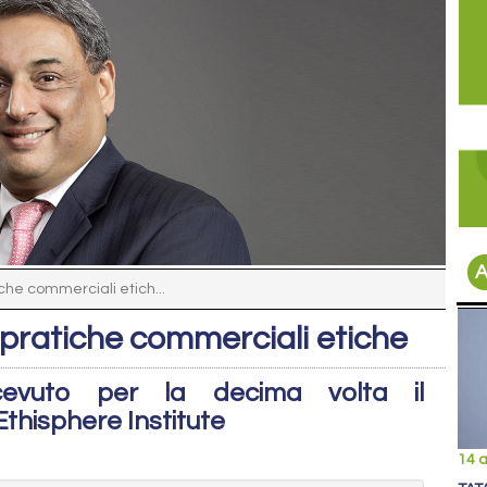
A
che commerciali etich...
 pratiche commerciali etiche
cevuto per la decima volta il
thisphere Institute
14 a