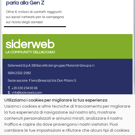
parla alla Gen Z
Oltre 6 milioni di contatti raggiunti
sui social network per la campagna
sul riciclo degli aerosol
siderweb
LA COMMUNITY DELL'ACCIAIO
Siderweb S.p.A. SB Società del gruppo Morandi Group s.r.l.
ISSN 2532
-2982
Sede sociale: Flero (Brescia) Via Don Milani 5
T.
+39 030 254 00 06
E.
info@siderweb.com
Utilizziamo i cookies per migliorare la tua esperienza
Copyright siderweb spa sb
Tutti i diritti sono riservati
Usiamo i cookies e altre tecniche di tracciamento per migliorare
la tua esperienza di navigazione sul nostro sito, mostrare
Privacy policy
contenuti personalizzati e annunci mirati, analizzare il nostro
Cookie policy
Digital Services Act Policy
traffico e capire da dove provengono i nostri visitatori. Puoi
cambiare le tue impostazioni e rifiutare che alcuni tipi di cookies