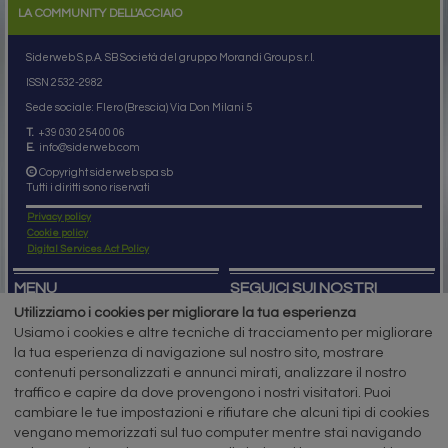
LA COMMUNITY DELL'ACCIAIO
Siderweb S.p.A. SB Società del gruppo Morandi Group s.r.l.
ISSN 2532
-2982
Sede sociale: Flero (Brescia) Via Don Milani 5
T.
+39 030 254 00 06
E.
info@siderweb.com
Copyright siderweb spa sb
Tutti i diritti sono riservati
Privacy policy
Cookie policy
Digital Services Act Policy
MENU
SEGUICI SUI NOSTRI
SOCIAL NETWORK
Utilizziamo i cookies per migliorare la tua esperienza
NEWS
Usiamo i cookies e altre tecniche di tracciamento per migliorare
PREZZI ITALIA
MERCATI
la tua esperienza di navigazione sul nostro sito, mostrare
SERVIZI
contenuti personalizzati e annunci mirati, analizzare il nostro
EVENTI
traffico e capire da dove provengono i nostri visitatori. Puoi
ABBONAMENTI
cambiare le tue impostazioni e rifiutare che alcuni tipi di cookies
MADE IN STEEL
NEWSLETTER
vengano memorizzati sul tuo computer mentre stai navigando