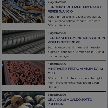
7 agosto 2026
TURCHIA: IL ROTTAME IMPORTATO
PERDE SLANCIO
Dopo il rimbalzo di fine luglio, acquisti più
cauti e tondo debole frenano il mercato.
Offerta Ue ridotta
5 agosto 2026
TONDO: ATTESE MENO RIBASSISTE IN
VISTA DI SETTEMBRE
Scambi ancora lenti, mentre il mercato
guarda al dopo ferie. L’import dalla Turchia
resta un’incognita
4 agosto 2026
MINERALE DI FERRO AI MINIMI DA 13
MESI
Offerta abbondante e margini siderurgici
ridotti prevalgono sui rischi legati a Port
Hedland
3 agosto 2026
CINA: COILS A CALDO SOTTO
PRESSIONE