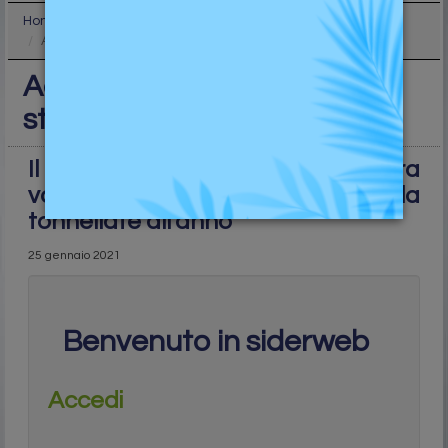
Home
Industry
Acciaio: Sidenor potenzia stabilimento in Spagna
Acciaio: Sidenor potenzia
stabilimento in Spagna
Il laminatoio di prodotti speciali ora
vanta una potenzialità di 500mila
tonnellate all’anno
25 gennaio 2021
Benvenuto in siderweb
Accedi