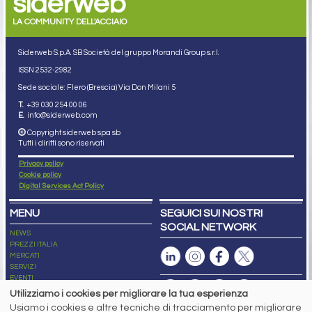
siderweb
LA COMMUNITY DELL'ACCIAIO
Siderweb S.p.A. SB Società del gruppo Morandi Group s.r.l.
ISSN 2532
-2982
Sede sociale: Flero (Brescia) Via Don Milani 5
T.
+39 030 254 00 06
E.
info@siderweb.com
Copyright siderweb spa sb
Tutti i diritti sono riservati
Privacy policy
Cookie policy
Digital Services Act Policy
MENU
SEGUICI SUI NOSTRI
SOCIAL NETWORK
NEWS
PREZZI ITALIA
MERCATI
SERVIZI
EVENTI
ABBONAMENTI
Utilizziamo i cookies per migliorare la tua esperienza
MADE IN STEEL
Usiamo i cookies e altre tecniche di tracciamento per migliorare
NEWSLETTER