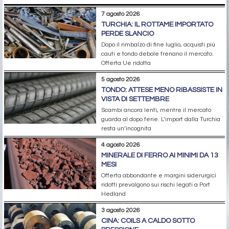
7 agosto 2026
TURCHIA: IL ROTTAME IMPORTATO
PERDE SLANCIO
Dopo il rimbalzo di fine luglio, acquisti più
cauti e tondo debole frenano il mercato.
Offerta Ue ridotta
5 agosto 2026
TONDO: ATTESE MENO RIBASSISTE IN
VISTA DI SETTEMBRE
Scambi ancora lenti, mentre il mercato
guarda al dopo ferie. L’import dalla Turchia
resta un’incognita
4 agosto 2026
MINERALE DI FERRO AI MINIMI DA 13
MESI
Offerta abbondante e margini siderurgici
ridotti prevalgono sui rischi legati a Port
Hedland
3 agosto 2026
CINA: COILS A CALDO SOTTO