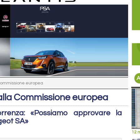
A
a Commissione europea
 dalla Commissione europea
orrenza: «Possiamo approvare la
ugeot SA»
12 