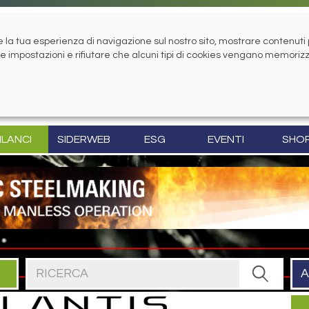
la tua esperienza di navigazione sul nostro sito, mostrare contenuti pe
tue impostazioni e rifiutare che alcuni tipi di cookies vengano memoriz
ILANCI
SIDERWEB
ESG
EVENTI
SHO
Cerca nel sito
A