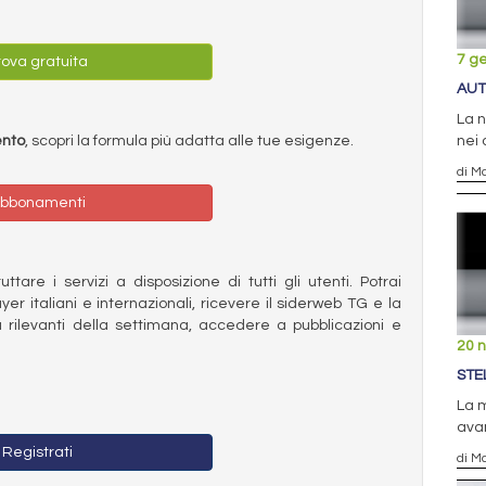
7 g
ova gratuita
AUT
La n
ento
, scopri la formula più adatta alle tue esigenze.
nei 
di Ma
bbonamenti
ttare i servizi a disposizione di tutti gli utenti. Potrai
ayer italiani e internazionali, ricevere il siderweb TG e la
 rilevanti della settimana, accedere a pubblicazioni e
20 
STE
La m
avan
Registrati
di Ma