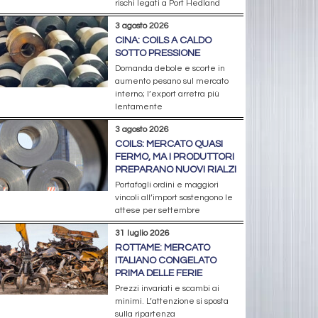
rischi legati a Port Hedland
3 agosto 2026
CINA: COILS A CALDO
SOTTO PRESSIONE
Domanda debole e scorte in
aumento pesano sul mercato
interno; l’export arretra più
lentamente
3 agosto 2026
COILS: MERCATO QUASI
FERMO, MA I PRODUTTORI
PREPARANO NUOVI RIALZI
Portafogli ordini e maggiori
vincoli all’import sostengono le
attese per settembre
31 luglio 2026
ROTTAME: MERCATO
ITALIANO CONGELATO
PRIMA DELLE FERIE
Prezzi invariati e scambi ai
minimi. L’attenzione si sposta
sulla ripartenza