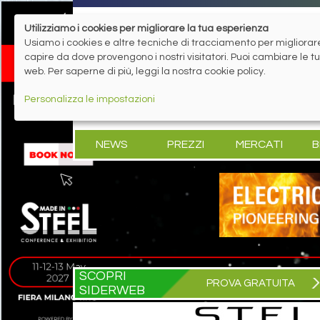
Utilizziamo i cookies per migliorare la tua esperienza
Usiamo i cookies e altre tecniche di tracciamento per migliorare 
capire da dove provengono i nostri visitatori. Puoi cambiare le 
web. Per saperne di più, leggi la nostra cookie policy.
Personalizza le impostazioni
NEWS
PREZZI
MERCATI
B
SCOPRI
PROVA GRATUITA
SIDERWEB