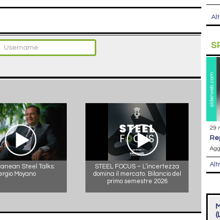
Alt
S
29 
r
Agg
Alt
anean Steel Talks:
STEEL FOCUS – L’incertezza
ergio Moyano
domina il mercato. Bilancio del
primo semestre 2026
M
(