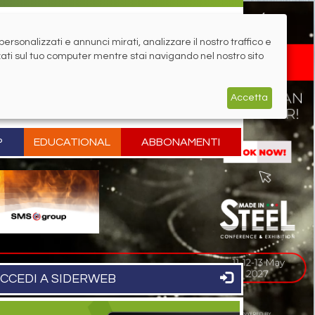
rsonalizzati e annunci mirati, analizzare il nostro traffico e
zati sul tuo computer mentre stai navigando nel nostro sito
Accetta
P
EDUCATIONAL
ABBONAMENTI
CCEDI A SIDERWEB