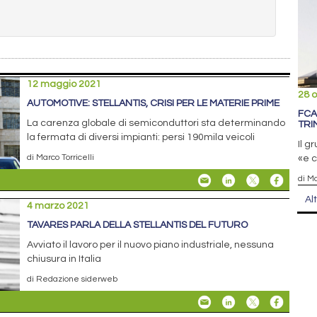
12 maggio 2021
28 o
AUTOMOTIVE: STELLANTIS, CRISI PER LE MATERIE PRIME
FCA
La carenza globale di semiconduttori sta determinando
TRI
la fermata di diversi impianti: persi 190mila veicoli
Il g
di Marco Torricelli
«e c
di Ma
Al
4 marzo 2021
TAVARES PARLA DELLA STELLANTIS DEL FUTURO
Avviato il lavoro per il nuovo piano industriale, nessuna
chiusura in Italia
di Redazione siderweb