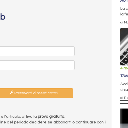
AUT
La 
la f
eb
di Ma
4 m
TAV
Avvi
chiu
Password dimenticata?
di R
l’articolo, attiva la
prova gratuita
.
ermine del periodo decidere se abbonarti o continuare con i