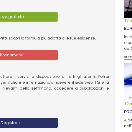
ova gratuita
17 
EUR
Incr
ento
, scopri la formula più adatta alle tue esigenze.
dice
del
bbonamenti
di Ma
ttare i servizi a disposizione di tutti gli utenti. Potrai
ayer italiani e internazionali, ricevere il siderweb TG e la
 rilevanti della settimana, accedere a pubblicazioni e
12 
PRO
A ge
Registrati
nell