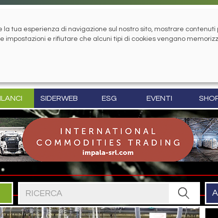
la tua esperienza di navigazione sul nostro sito, mostrare contenuti pe
tue impostazioni e rifiutare che alcuni tipi di cookies vengano memoriz
ILANCI
SIDERWEB
ESG
EVENTI
SHO
Cerca nel sito
A