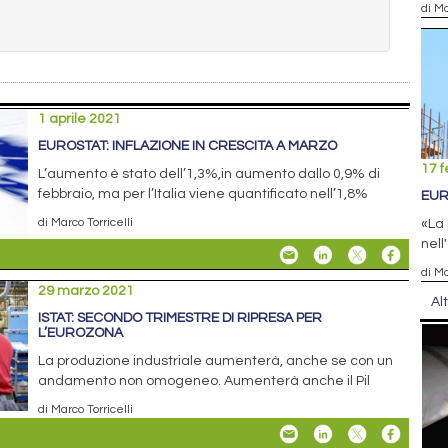
di Ma
1 aprile 2021
EUROSTAT: INFLAZIONE IN CRESCITA A MARZO
17 f
L’aumento è stato dell’1,3%,in aumento dallo 0,9% di
febbraio, ma per l’Italia viene quantificato nell’1,8%
EUR
di Marco Torricelli
«La 
nell
di Ma
29 marzo 2021
Al
ISTAT: SECONDO TRIMESTRE DI RIPRESA PER
L’EUROZONA
La produzione industriale aumenterà, anche se con un
andamento non omogeneo. Aumenterà anche il Pil
di Marco Torricelli