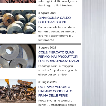
siderurgici ridotti prevalgono sui
rischi legati a Port Hedland
3 agosto 2026
CINA: COILS A CALDO
SOTTO PRESSIONE
Domanda debole e scorte in
aumento pesano sul mercato
interno; l’export arretra più
lentamente
3 agosto 2026
COILS: MERCATO QUASI
FERMO, MA I PRODUTTORI
PREPARANO NUOVI RIALZI
Portafogli ordini e maggiori
vincoli all’import sostengono le
attese per settembre
31 luglio 2026
ROTTAME: MERCATO
ITALIANO CONGELATO
PRIMA DELLE FERIE
Prezzi invariati e scambi ai
minimi. L’attenzione si sposta