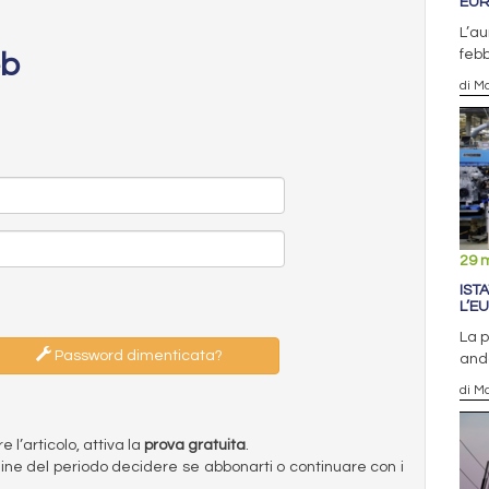
EUR
L’au
febb
eb
di Ma
29 
IST
L’E
La p
Password dimenticata?
and
di Ma
l’articolo, attiva la
prova gratuita
.
ermine del periodo decidere se abbonarti o continuare con i