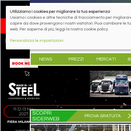
Utilizziamo i cookies per migliorare la tua esperienza
Usiamo i cookies e altre tecniche di tracciamento per migliorare 
capire da dove provengono i nostri visitatori. Puoi cambiare le 
web. Per saperne di più, leggi la nostra cookie policy.
Personalizza le impostazioni
NEWS
PREZZI
MERCATI
B
SCOPRI
PROVA GRATUITA
SIDERWEB