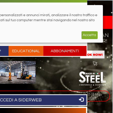
rsonalizzati e annunci mirati, analizzare il nostro traffico e
zati sul tuo computer mentre stai navigando nel nostro sito
Accetta
P
EDUCATIONAL
ABBONAMENTI
CCEDI A SIDERWEB