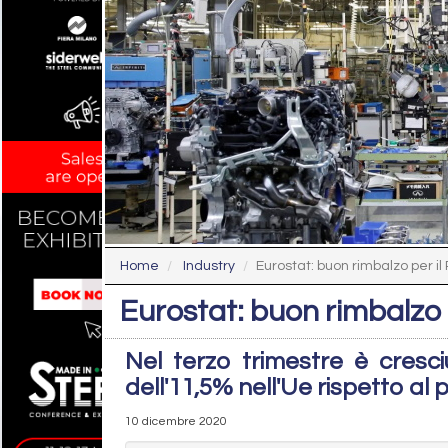
Home
Industry
Eurostat: buon rimbalzo per il 
Eurostat: buon rimbalzo p
Nel terzo trimestre è cresci
dell'11,5% nell'Ue rispetto al
10 dicembre 2020