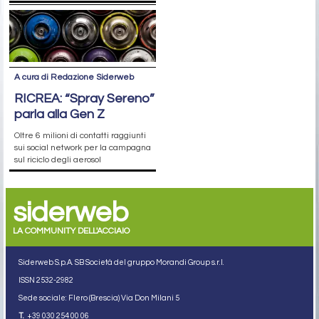
A cura di Redazione Siderweb
RICREA: “Spray Sereno”
parla alla Gen Z
Oltre 6 milioni di contatti raggiunti
sui social network per la campagna
sul riciclo degli aerosol
siderweb
LA COMMUNITY DELL'ACCIAIO
Siderweb S.p.A. SB Società del gruppo Morandi Group s.r.l.
ISSN 2532
-2982
Sede sociale: Flero (Brescia) Via Don Milani 5
T.
+39 030 254 00 06