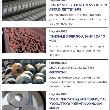
5 agosto 2026
TONDO: ATTESE MENO RIBASSISTE IN
VISTA DI SETTEMBRE
Scambi ancora lenti, mentre il mercato
guarda al dopo ferie. L’import dalla Turchia
resta un’incognita
4 agosto 2026
MINERALE DI FERRO AI MINIMI DA 13
MESI
Offerta abbondante e margini siderurgici
ridotti prevalgono sui rischi legati a Port
Hedland
3 agosto 2026
CINA: COILS A CALDO SOTTO
PRESSIONE
Domanda debole e scorte in aumento
pesano sul mercato interno; l’export arretra
più lentamente
3 agosto 2026
COILS: MERCATO QUASI FERMO, MA I
PRODUTTORI PREPARANO NUOVI
RIALZI