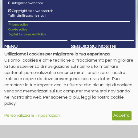
E.
info@siderweb.com
Copyright siderweb spa sb
Tutti i diritti sono riservati
Privacy policy
Cookie policy
Digital Services Act Policy
MENU
SEGUICI SUI NOSTRI
SOCIAL NETWORK
Utilizziamo i cookies per migliorare la tua esperienza
NEWS
Usiamo i cookies e altre tecniche di tracciamento per migliorare
PREZZI ITALIA
MERCATI
la tua esperienza di navigazione sul nostro sito, mostrare
SERVIZI
contenuti personalizzati e annunci mirati, analizzare il nostro
EVENTI
traffico e capire da dove provengono i nostri visitatori. Puoi
ABBONAMENTI
cambiare le tue impostazioni e rifiutare che alcuni tipi di cookies
MADE IN STEEL
NEWSLETTER
vengano memorizzati sul tuo computer mentre stai navigando
nel nostro sito web. Per saperne di più, leggi la nostra cookie
Capitale Sociale: 190.000€ interamente versato
Registro delle Imprese di Brescia
policy.
Codice Fiscale e Partita I.V.A.:
IT03562320170
R.E.A. n. 419331
Personalizza le impostazioni
Accetta
www.siderweb.com: Autorizzazione del Tribunale di Brescia n. 11/2004 del 17
marzo 2004, Iscrizione al R.O.C. n. 26116.
Direttrice Responsabile:
Elisa Bonomelli