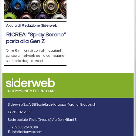
A cura di Redazione Siderweb
RICREA: “Spray Sereno”
parla alla Gen Z
Oltre 6 milioni di contatti raggiunti
sui social network per la campagna
sul riciclo degli aerosol
siderweb
LA COMMUNITY DELL'ACCIAIO
Siderweb S.p.A. SB Società del gruppo Morandi Group s.r.l.
ISSN 2532
-2982
Sede sociale: Flero (Brescia) Via Don Milani 5
T.
+39 030 254 00 06
E.
info@siderweb.com