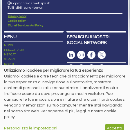
Copyright siderweb spa sb
Tutti i diritti sono riservati
Privacy policy
Cookie policy
Digital Services Act Policy
MENU
SEGUICI SUI NOSTRI
SOCIAL NETWORK
NEWS
PREZZI ITALIA
MERCATI
SERVIZI
EVENTI
ABBONAMENTI
Utilizziamo i cookies per migliorare la tua esperienza
MADE IN STEEL
Usiamo i cookies e altre tecniche di tracciamento per migliorare
NEWSLETTER
la tua esperienza di navigazione sul nostro sito, mostrare
Capitale Sociale: 190.000€ interamente versato
contenuti personalizzati e annunci mirati, analizzare il nostro
Registro delle Imprese di Brescia
traffico e capire da dove provengono i nostri visitatori. Puoi
Codice Fiscale e Partita I.V.A.:
IT03562320170
R.E.A. n. 419331
cambiare le tue impostazioni e rifiutare che alcuni tipi di cookies
vengano memorizzati sul tuo computer mentre stai navigando
www.siderweb.com: Autorizzazione del Tribunale di Brescia n. 11/2004 del 17
nel nostro sito web. Per saperne di più, leggi la nostra cookie
marzo 2004, Iscrizione al R.O.C. n. 26116.
Direttrice Responsabile:
policy.
Elisa Bonomelli
Vicedirettore Responsabile:
Personalizza le impostazioni
Accetta
Stefano Gennari