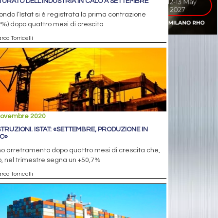
TURATO DELL’INDUSTRIA IN CALO A SETTEMBRE
ndo l’Istat si è registrata la prima contrazione
2%) dopo quattro mesi di crescita
rco Torricelli
novembre 2020
TRUZIONI. ISTAT: «SETTEMBRE, PRODUZIONE IN
O»
o arretramento dopo quattro mesi di crescita che,
, nel trimestre segna un +50,7%
rco Torricelli