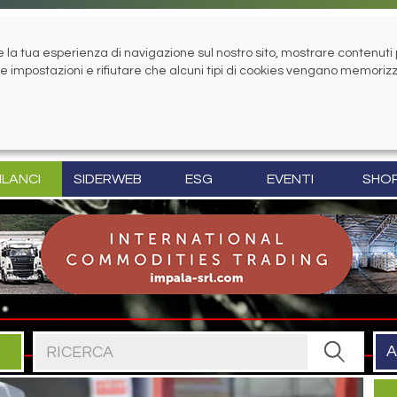
la tua esperienza di navigazione sul nostro sito, mostrare contenuti pe
tue impostazioni e rifiutare che alcuni tipi di cookies vengano memoriz
ILANCI
SIDERWEB
ESG
EVENTI
SHO
Cerca nel sito
A