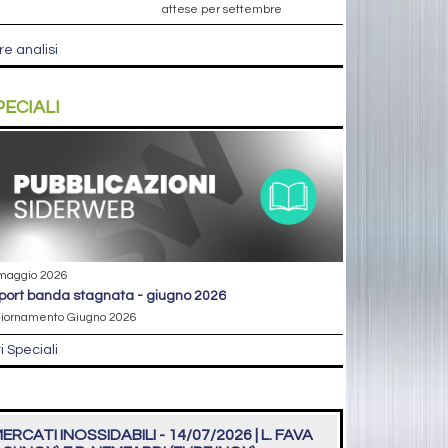
attese per settembre
re analisi
PECIALI
maggio 2026
eport banda stagnata - giugno 2026
iornamento Giugno 2026
ri Speciali
ERCATI INOSSIDABILI - 14/07/2026 | L. FAVA