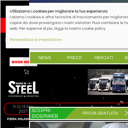
Utilizziamo i cookies per migliorare la tua esperienza
Usiamo i cookies e altre tecniche di tracciamento per migliorare 
capire da dove provengono i nostri visitatori. Puoi cambiare le 
web. Per saperne di più, leggi la nostra cookie policy.
Personalizza le impostazioni
NEWS
PREZZI
MERCATI
B
SCOPRI
PROVA GRATUITA
SIDERWEB