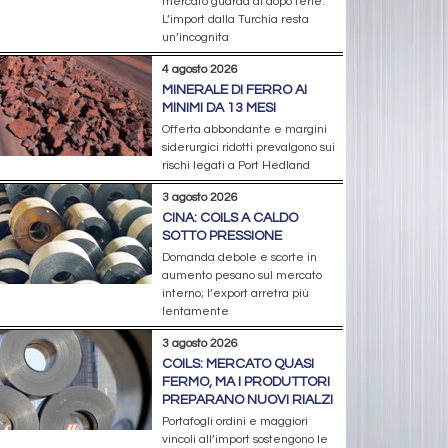
mercato guarda al dopo ferie.
L’import dalla Turchia resta
un’incognita
4 agosto 2026
MINERALE DI FERRO AI
MINIMI DA 13 MESI
Offerta abbondante e margini
siderurgici ridotti prevalgono sui
rischi legati a Port Hedland
3 agosto 2026
CINA: COILS A CALDO
SOTTO PRESSIONE
Domanda debole e scorte in
aumento pesano sul mercato
interno; l’export arretra più
lentamente
3 agosto 2026
COILS: MERCATO QUASI
FERMO, MA I PRODUTTORI
PREPARANO NUOVI RIALZI
Portafogli ordini e maggiori
vincoli all’import sostengono le