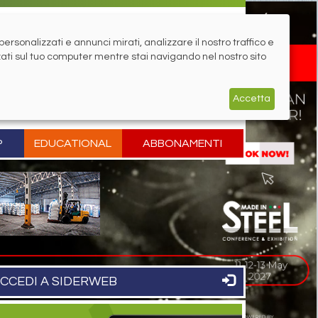
rsonalizzati e annunci mirati, analizzare il nostro traffico e
zati sul tuo computer mentre stai navigando nel nostro sito
Accetta
P
EDUCATIONAL
ABBONAMENTI
CCEDI A SIDERWEB