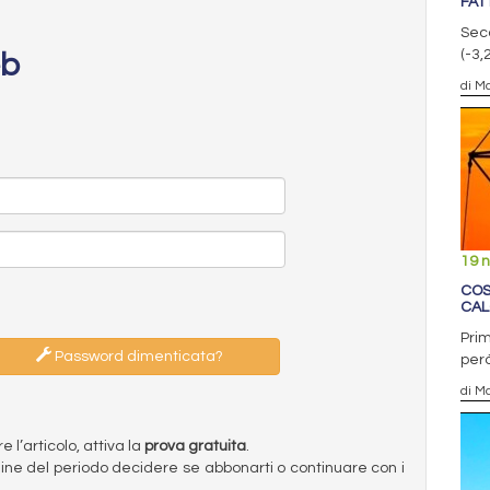
FAT
Seco
(-3,
eb
di Ma
19 
COS
CAL
Prim
Password dimenticata?
però
di Ma
l’articolo, attiva la
prova gratuita
.
ermine del periodo decidere se abbonarti o continuare con i