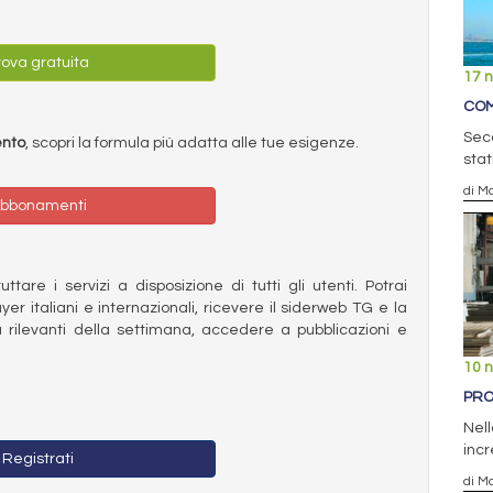
ova gratuita
17 
COM
Seco
ento
, scopri la formula più adatta alle tue esigenze.
stat
di Ma
bbonamenti
ttare i servizi a disposizione di tutti gli utenti. Potrai
ayer italiani e internazionali, ricevere il siderweb TG e la
 rilevanti della settimana, accedere a pubblicazioni e
10 
PRO
Nell
incr
Registrati
di Ma