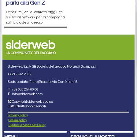
parla alla Gen Z
Oltre 6 milioni di contatti raggiunti
sui social network per la campagna
sul riciclo degli aerosol
siderweb
LA COMMUNITY DELL'ACCIAIO
Siderweb S.p.A. SB Società del gruppo Morandi Group s.r.l.
ISSN 2532
-2982
Sede sociale: Flero (Brescia) Via Don Milani 5
T.
+39 030 254 00 06
E.
info@siderweb.com
Copyright siderweb spa sb
Tutti i diritti sono riservati
Privacy policy
Cookie policy
Digital Services Act Policy