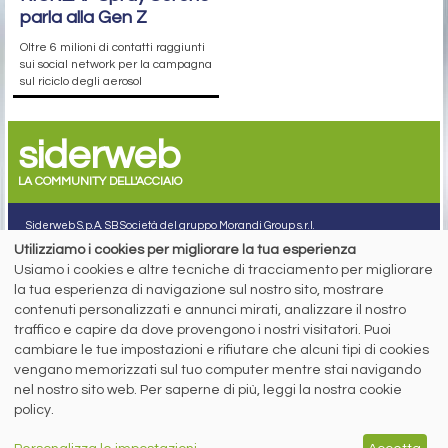
parla alla Gen Z
Oltre 6 milioni di contatti raggiunti
sui social network per la campagna
sul riciclo degli aerosol
siderweb
LA COMMUNITY DELL'ACCIAIO
Siderweb S.p.A. SB Società del gruppo Morandi Group s.r.l.
Utilizziamo i cookies per migliorare la tua esperienza
ISSN 2532
-2982
Usiamo i cookies e altre tecniche di tracciamento per migliorare
Sede sociale: Flero (Brescia) Via Don Milani 5
la tua esperienza di navigazione sul nostro sito, mostrare
T.
+39 030 254 00 06
contenuti personalizzati e annunci mirati, analizzare il nostro
E.
info@siderweb.com
traffico e capire da dove provengono i nostri visitatori. Puoi
Copyright siderweb spa sb
cambiare le tue impostazioni e rifiutare che alcuni tipi di cookies
Tutti i diritti sono riservati
vengano memorizzati sul tuo computer mentre stai navigando
Privacy policy
nel nostro sito web. Per saperne di più, leggi la nostra cookie
Cookie policy
policy.
Digital Services Act Policy