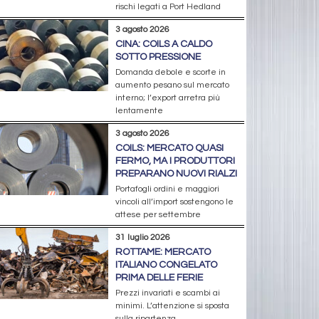
rischi legati a Port Hedland
3 agosto 2026
CINA: COILS A CALDO
SOTTO PRESSIONE
Domanda debole e scorte in
aumento pesano sul mercato
interno; l’export arretra più
lentamente
3 agosto 2026
COILS: MERCATO QUASI
FERMO, MA I PRODUTTORI
PREPARANO NUOVI RIALZI
Portafogli ordini e maggiori
vincoli all’import sostengono le
attese per settembre
31 luglio 2026
ROTTAME: MERCATO
ITALIANO CONGELATO
PRIMA DELLE FERIE
Prezzi invariati e scambi ai
minimi. L’attenzione si sposta
sulla ripartenza