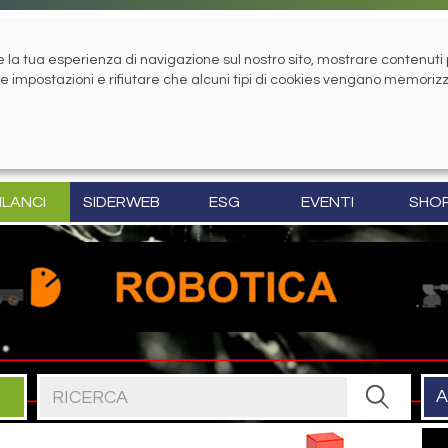
la tua esperienza di navigazione sul nostro sito, mostrare contenuti pe
tue impostazioni e rifiutare che alcuni tipi di cookies vengano memoriz
ILANCI
SIDERWEB
ESG
EVENTI
SHO
Cerca nel sito
A