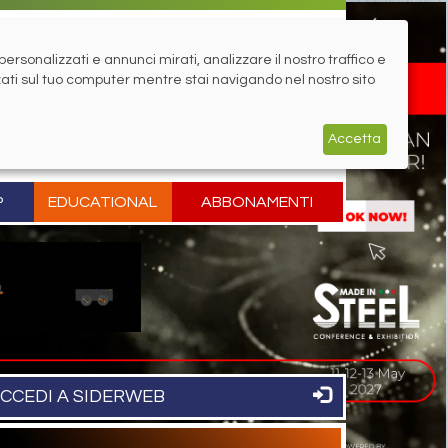
rsonalizzati e annunci mirati, analizzare il nostro traffico e
zati sul tuo computer mentre stai navigando nel nostro sito
Accetta
P
EDUCATIONAL
ABBONAMENTI
CCEDI A SIDERWEB