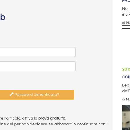
PRO
Nell
incr
eb
di Ma
28 o
COM
Legg
dell
Password dimenticata?
di Ma
l’articolo, attiva la
prova gratuita
.
ermine del periodo decidere se abbonarti o continuare con i