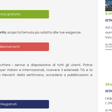
9 ot
ova gratuita
IST
Ad a
aume
ento
, scopri la formula più adatta alle tue esigenze.
trim
di Ma
bbonamenti
ttare i servizi a disposizione di tutti gli utenti. Potrai
ayer italiani e internazionali, ricevere il siderweb TG e la
 rilevanti della settimana, accedere a pubblicazioni e
29 
IST
Leg
(-3%
Registrati
di Ma