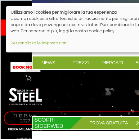
Utilizziamo i cookies per migliorare la tua esperienza
Usiamo i cookies e altre tecniche di tracciamento per migliorare 
capire da dove provengono i nostri visitatori. Puoi cambiare le 
web. Per saperne di più, leggi la nostra cookie policy.
Personalizza le impostazioni
NEWS
PREZZI
MERCATI
B
SCOPRI
PROVA GRATUITA
SIDERWEB