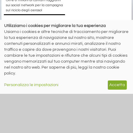
Oltre 6 milioni di contatti raggiunti
sui social network per la campagna
sul riciclo degli aerosol
Utilizziamo i cookies per migliorare la tua esperienza
siderweb
Usiamo i cookies e altre tecniche di tracciamento per migliorare
la tua esperienza di navigazione sul nostro sito, mostrare
LA COMMUNITY DELL'ACCIAIO
contenuti personalizzati e annunci mirati, analizzare il nostro
traffico e capire da dove provengono i nostri visitatori. Puoi
Siderweb S.p.A. SB Società del gruppo Morandi Group s.r.l.
cambiare le tue impostazioni e rifiutare che alcuni tipi di cookies
ISSN 2532
-2982
vengano memorizzati sul tuo computer mentre stai navigando
nel nostro sito web. Per saperne di più, leggi la nostra cookie
Sede sociale: Flero (Brescia) Via Don Milani 5
policy.
T.
+39 030 254 00 06
E.
info@siderweb.com
Personalizza le impostazioni
Accetta
Copyright siderweb spa sb
Tutti i diritti sono riservati
Privacy policy
Cookie policy
Digital Services Act Policy
MENU
SEGUICI SUI NOSTRI
SOCIAL NETWORK
NEWS