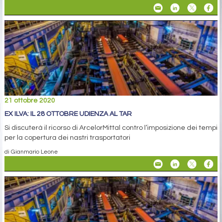
21 ottobre 2020
EX ILVA: IL 28 OTTOBRE UDIENZA AL TAR
Si discuterà il ricorso di ArcelorMittal contro l’imposizione dei tempi
per la copertura dei nastri trasportatori
di Gianmario Leone