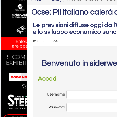
Home
Industry
Ocse: Pil italiano calerà del 
Ocse: Pil italiano calerà
Le previsioni diffuse oggi da
e lo sviluppo economico sono
16 settembre 2020
Benvenuto in siderw
Accedi
Username
Password