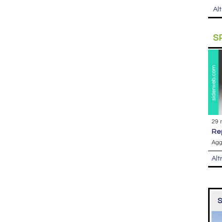
Alt
S
29 
r
Agg
Alt
S