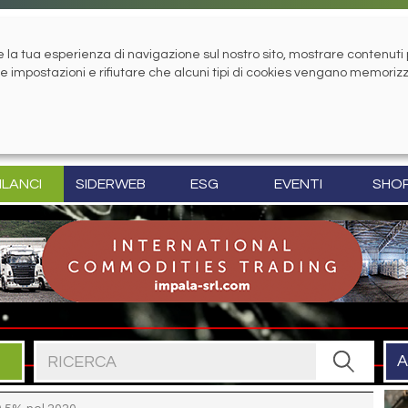
la tua esperienza di navigazione sul nostro sito, mostrare contenuti pe
tue impostazioni e rifiutare che alcuni tipi di cookies vengano memoriz
ILANCI
SIDERWEB
ESG
EVENTI
SHO
Cerca nel sito
A