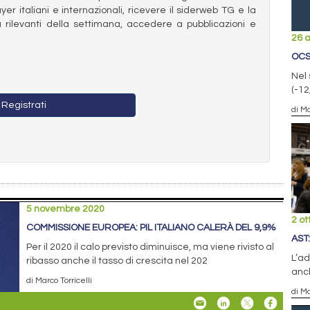
ayer italiani e internazionali, ricevere il siderweb TG e la
 rilevanti della settimana, accedere a pubblicazioni e
26 
OCS
Nel 
(-1
Registrati
di Ma
5 novembre 2020
2 ot
COMMISSIONE EUROPEA: PIL ITALIANO CALERÀ DEL 9,9%
AST
Per il 2020 il calo previsto diminuisce, ma viene rivisto al
L’ad
ribasso anche il tasso di crescita nel 202
anch
di Marco Torricelli
di Ma