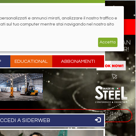
rsonalizzati e annunci mirati, analizzare il nostro traffico e
zati sul tuo computer mentre stai navigando nel nostro sito
Accetta
P
EDUCATIONAL
ABBONAMENTI
CCEDI A SIDERWEB