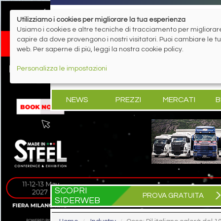
Utilizziamo i cookies per migliorare la tua esperienza
Usiamo i cookies e altre tecniche di tracciamento per migliorare 
capire da dove provengono i nostri visitatori. Puoi cambiare le 
web. Per saperne di più, leggi la nostra cookie policy.
Personalizza le impostazioni
NEWS
PREZZI
MERCATI
B
SCOPRI
PROVA GRATUITA
SIDERWEB