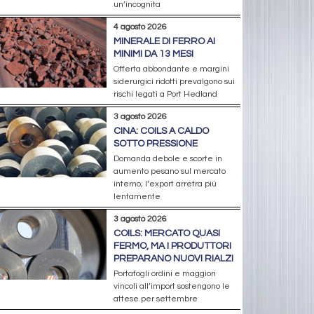
un’incognita
4 agosto 2026
MINERALE DI FERRO AI
MINIMI DA 13 MESI
Offerta abbondante e margini
siderurgici ridotti prevalgono sui
rischi legati a Port Hedland
3 agosto 2026
CINA: COILS A CALDO
SOTTO PRESSIONE
Domanda debole e scorte in
aumento pesano sul mercato
interno; l’export arretra più
lentamente
3 agosto 2026
COILS: MERCATO QUASI
FERMO, MA I PRODUTTORI
PREPARANO NUOVI RIALZI
Portafogli ordini e maggiori
vincoli all’import sostengono le
attese per settembre