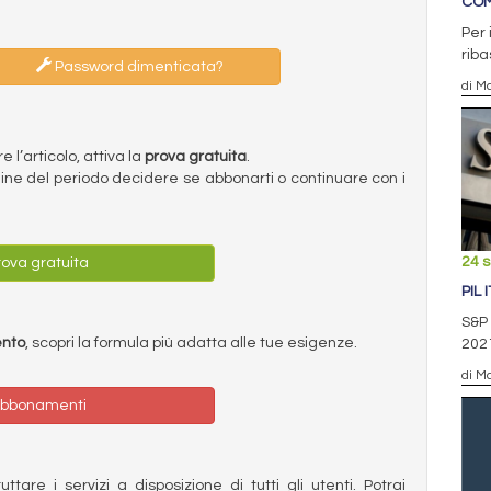
COM
Per 
riba
Password dimenticata?
di Ma
l’articolo, attiva la
prova gratuita
.
ermine del periodo decidere se abbonarti o continuare con i
24 
ova gratuita
PIL 
S&P 
ento
, scopri la formula più adatta alle tue esigenze.
2021
di Ma
bbonamenti
ttare i servizi a disposizione di tutti gli utenti. Potrai