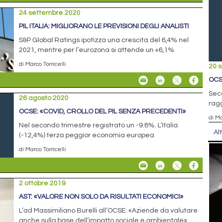
24 settembre 2020
PIL ITALIA: MIGLIORANO LE PREVISIONI DEGLI ANALISTI
S&P Global Ratings ipotizza una crescita del 6,4% nel
2021, mentre per l’eurozona si attende un +6,1%
di Marco Torricelli
20 
OCS
Seco
26 agosto 2020
ragg
OCSE: «COVID, CROLLO DEL PIL SENZA PRECEDENTI»
di Ma
Nel secondo trimestre registrato un -9.8%. L’Italia
Al
(-12,4%) terza peggior economia europea
di Marco Torricelli
2 ottobre 2019
AST: «VALORE NON SOLO DA RISULTATI ECONOMICI»
L’ad Massimiliano Burelli all’OCSE: «Aziende da valutare
anche sulla base dell’impatto sociale e ambientale»