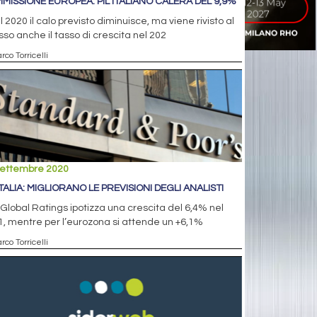
MISSIONE EUROPEA: PIL ITALIANO CALERÀ DEL 9,9%
il 2020 il calo previsto diminuisce, ma viene rivisto al
sso anche il tasso di crescita nel 202
rco Torricelli
settembre 2020
ITALIA: MIGLIORANO LE PREVISIONI DEGLI ANALISTI
Global Ratings ipotizza una crescita del 6,4% nel
, mentre per l’eurozona si attende un +6,1%
rco Torricelli