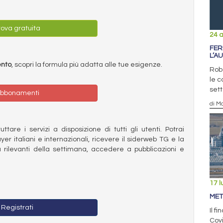
ova gratuita
24 
FER
L’A
ento
, scopri la formula più adatta alle tue esigenze.
Rob
le c
set
bbonamenti
di Ma
ttare i servizi a disposizione di tutti gli utenti. Potrai
ayer italiani e internazionali, ricevere il siderweb TG e la
 rilevanti della settimana, accedere a pubblicazioni e
17 l
MET
Registrati
Il f
Cov