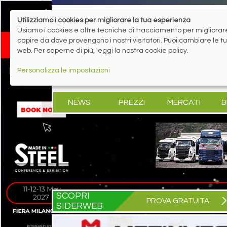
Utilizziamo i cookies per migliorare la tua esperienza
Usiamo i cookies e altre tecniche di tracciamento per migliorare 
capire da dove provengono i nostri visitatori. Puoi cambiare le 
web. Per saperne di più, leggi la nostra cookie policy.
Personalizza le impostazioni
NEWS
PREZZI
MERCATI
B
SCOPRI
PROVA GRATUITA
SIDERWEB