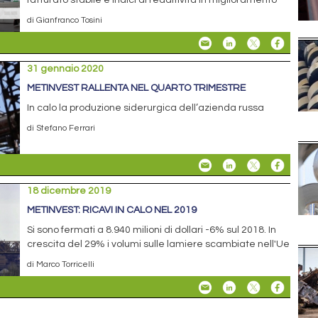
fatturato stabile e indici di redditività in miglioramento
di Gianfranco Tosini
31 gennaio 2020
METINVEST RALLENTA NEL QUARTO TRIMESTRE
In calo la produzione siderurgica dell’azienda russa
di Stefano Ferrari
18 dicembre 2019
METINVEST: RICAVI IN CALO NEL 2019
Si sono fermati a 8.940 milioni di dollari -6% sul 2018. In
crescita del 29% i volumi sulle lamiere scambiate nell'Ue
di Marco Torricelli