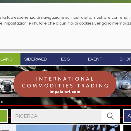
la tua esperienza di navigazione sul nostro sito, mostrare contenuti pe
tue impostazioni e rifiutare che alcuni tipi di cookies vengano memoriz
ILANCI
SIDERWEB
ESG
EVENTI
SHO
Cerca nel sito
A