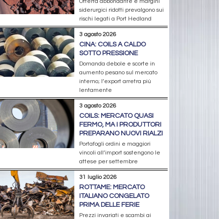
Offerta abbondante e margini
siderurgici ridotti prevalgono sui
rischi legati a Port Hedland
3 agosto 2026
CINA: COILS A CALDO
SOTTO PRESSIONE
Domanda debole e scorte in
aumento pesano sul mercato
interno; l’export arretra più
lentamente
3 agosto 2026
COILS: MERCATO QUASI
FERMO, MA I PRODUTTORI
PREPARANO NUOVI RIALZI
Portafogli ordini e maggiori
vincoli all’import sostengono le
attese per settembre
31 luglio 2026
ROTTAME: MERCATO
ITALIANO CONGELATO
PRIMA DELLE FERIE
Prezzi invariati e scambi ai