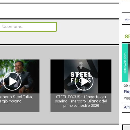
Alt
S
29 
r
anean Steel Talks:
STEEL FOCUS – L’incertezza
Agg
ergio Moyano
domina il mercato. Bilancio del
primo semestre 2026
Alt