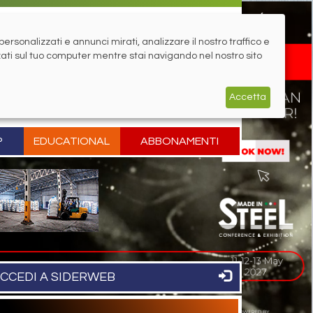
rsonalizzati e annunci mirati, analizzare il nostro traffico e
zati sul tuo computer mentre stai navigando nel nostro sito
Accetta
P
EDUCATIONAL
ABBONAMENTI
CCEDI A SIDERWEB