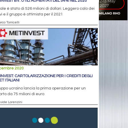
INVEST BV: UTILI AUMENTATI DEL 54% NEL 2020
otale è stato di 526 milioni di dollari. Leggero calo dei
vi e il gruppo è ottimista per il 2021
rco Torricelli
icembre 2020
INVEST: CARTOLARIZZAZIONE PER I CREDITI DEGLI
T ITALIANI
ruppo ucraino lancia la prima operazione per un
rto da 75 milioni di euro
avide Lorenzini