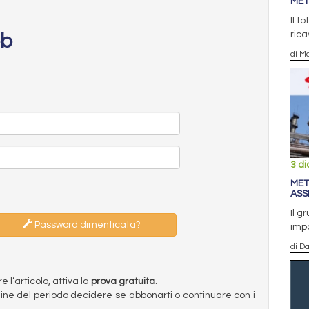
MET
Il t
rica
eb
di Ma
3 d
MET
ASSE
Il g
Password dimenticata?
impo
di D
l’articolo, attiva la
prova gratuita
.
ermine del periodo decidere se abbonarti o continuare con i