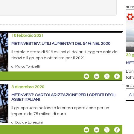
di Ma
16 febbraio 2021
METINVEST BV: UTILI AUMENTATI DEL 54% NEL 2020
Il totale è stato di 526 milioni di dollari. Leggero calo dei
30 
ricavi e il gruppo è ottimista per il 2021
MET
di Marco Torricelli
L’an
fatt
di Gi
3 dicembre 2020
Al
METINVEST: CARTOLARIZZAZIONE PER I CREDITI DEGLI
ASSET ITALIANI
Il gruppo ucraino lancia la prima operazione per un
importo da 75 milioni di euro
di Davide Lorenzini