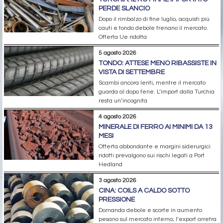
PERDE SLANCIO
Dopo il rimbalzo di fine luglio, acquisti più
cauti e tondo debole frenano il mercato.
Offerta Ue ridotta
5 agosto 2026
TONDO: ATTESE MENO RIBASSISTE IN
VISTA DI SETTEMBRE
Scambi ancora lenti, mentre il mercato
guarda al dopo ferie. L’import dalla Turchia
resta un’incognita
4 agosto 2026
MINERALE DI FERRO AI MINIMI DA 13
MESI
Offerta abbondante e margini siderurgici
ridotti prevalgono sui rischi legati a Port
Hedland
3 agosto 2026
CINA: COILS A CALDO SOTTO
PRESSIONE
Domanda debole e scorte in aumento
pesano sul mercato interno; l’export arretra