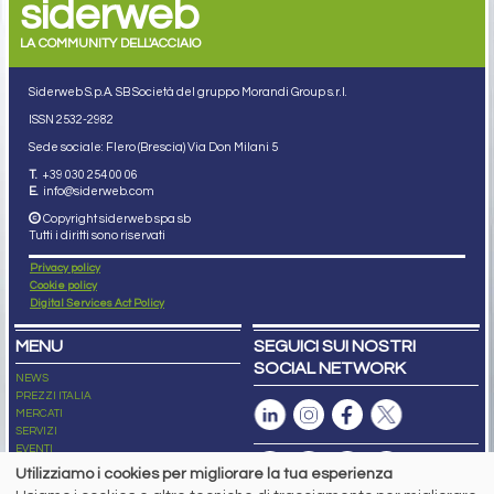
siderweb
LA COMMUNITY DELL'ACCIAIO
Siderweb S.p.A. SB Società del gruppo Morandi Group s.r.l.
ISSN 2532
-2982
Sede sociale: Flero (Brescia) Via Don Milani 5
T.
+39 030 254 00 06
E.
info@siderweb.com
Copyright siderweb spa sb
Tutti i diritti sono riservati
Privacy policy
Cookie policy
Digital Services Act Policy
MENU
SEGUICI SUI NOSTRI
SOCIAL NETWORK
NEWS
PREZZI ITALIA
MERCATI
SERVIZI
EVENTI
ABBONAMENTI
Utilizziamo i cookies per migliorare la tua esperienza
MADE IN STEEL