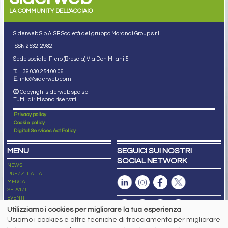
LA COMMUNITY DELL'ACCIAIO
Siderweb S.p.A. SB Società del gruppo Morandi Group s.r.l.
ISSN 2532
-2982
Sede sociale: Flero (Brescia) Via Don Milani 5
T.
+39 030 254 00 06
E.
info@siderweb.com
Copyright siderweb spa sb
Tutti i diritti sono riservati
Privacy policy
Cookie policy
Digital Services Act Policy
MENU
SEGUICI SUI NOSTRI
SOCIAL NETWORK
NEWS
PREZZI ITALIA
MERCATI
SERVIZI
EVENTI
ABBONAMENTI
Utilizziamo i cookies per migliorare la tua esperienza
MADE IN STEEL
Usiamo i cookies e altre tecniche di tracciamento per migliorare
NEWSLETTER