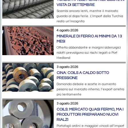
VISTA DI SETTEMBRE
Scambi ancora lenti, mentre il mercato
guarda al dopo ferie. L’import dalla Turchia
resta un’incognita
4 agosto 2026
MINERALE DI FERRO AI MINIMI DA 13
MESI
Offerta abbondante e margini siderurgici
ridotti prevalgono sui rischi legati a Port
Hedland
3 agosto 2026
CINA: COILS A CALDO SOTTO
PRESSIONE
Domanda debole e scorte in aumento
pesano sul mercato interno; l’export arretra
più lentamente
3 agosto 2026
COILS: MERCATO QUASI FERMO, MA I
PRODUTTORI PREPARANO NUOVI
RIALZI
Portafogli ordini e maggiori vincoli all’import