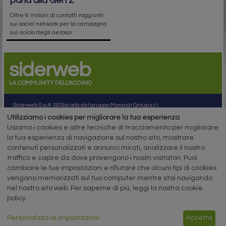
parla alla Gen Z
Oltre 6 milioni di contatti raggiunti
sui social network per la campagna
sul riciclo degli aerosol
siderweb
LA COMMUNITY DELL'ACCIAIO
Siderweb S.p.A. SB Società del gruppo Morandi Group s.r.l.
Utilizziamo i cookies per migliorare la tua esperienza
ISSN 2532
-2982
Usiamo i cookies e altre tecniche di tracciamento per migliorare
Sede sociale: Flero (Brescia) Via Don Milani 5
la tua esperienza di navigazione sul nostro sito, mostrare
T.
+39 030 254 00 06
contenuti personalizzati e annunci mirati, analizzare il nostro
E.
info@siderweb.com
traffico e capire da dove provengono i nostri visitatori. Puoi
Copyright siderweb spa sb
cambiare le tue impostazioni e rifiutare che alcuni tipi di cookies
Tutti i diritti sono riservati
vengano memorizzati sul tuo computer mentre stai navigando
Privacy policy
nel nostro sito web. Per saperne di più, leggi la nostra cookie
Cookie policy
policy.
Digital Services Act Policy
Personalizza le impostazioni
Accetta
MENU
SEGUICI SUI NOSTRI